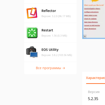
Reflector
Версия: 3.2.0 (96.17 МБ)
Restart
Версия: 1.56 (0.3 МБ)
EOS Utility
Версия: 3.8.2 (103.56 МБ)
Все программы →
Характери
Версия
5.2.35