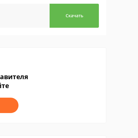
Скачать
тавителя
йте