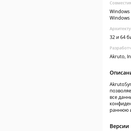
Совмести
Windows 
Windows 
Архитект
32 и 64 б
Разработ
Akruto, In
Описан
AkrutoSy
позволяе
все данн
конфиден
раннюю 
Версии