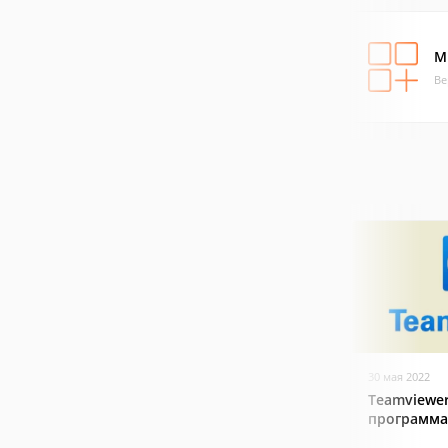
M
Ве
30 мая 2022
Teamviewer
программа