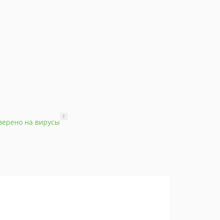
?
верено на вирусы