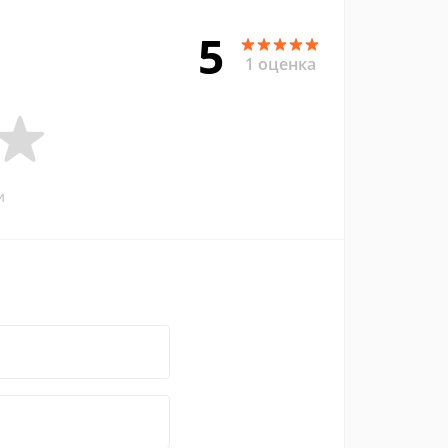
5
1 оценка
и