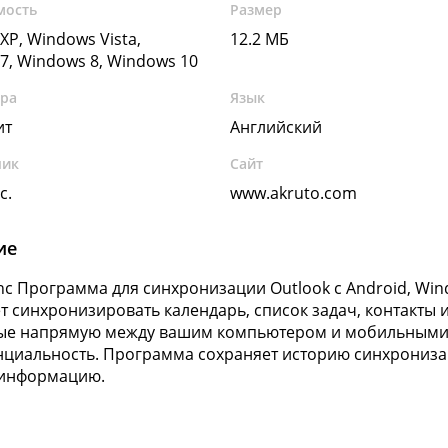
мость
Размер
XP, Windows Vista,
12.2 МБ
7, Windows 8, Windows 10
ура
Язык
ит
Английский
чик
Сайт
c.
www.akruto.com
ие
nc Программа для синхронизации Outlook c Android, Win
т синхронизировать календарь, список задач, контакты 
ые напрямую между вашим компьютером и мобильными 
циальность. Программа сохраняет историю синхронизац
информацию.