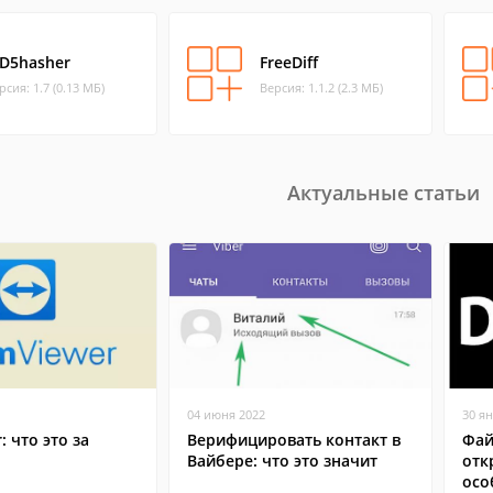
D5hasher
FreeDiff
рсия: 1.7 (0.13 МБ)
Версия: 1.1.2 (2.3 МБ)
Актуальные статьи
04 июня 2022
30 я
: что это за
Верифицировать контакт в
Фай
Вайбере: что это значит
отк
осо