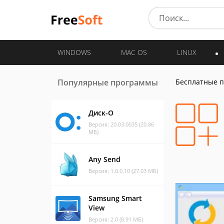
WINDOWS
MAC OS
LINUX
Популярные программы
Бесплатные 
Диск-О
Версия: 20.03.0035 (20.86
МБ)
Any Send
Версия: 1.0.0.10 (27.03 МБ)
Samsung Smart
View
Версия: 2.0 (8.91 МБ)