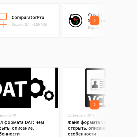
Create
ComparatorPro
Synchronicity
Версия: 5.14 (1.56 МБ)
Версия: 6.0 (0.29 МБ)
нваря 2019
22 февраля 2019
л формата DAT: чем
Файл формата vcf: чем
рыть, описание,
открыть, описание,
бенности
особенности