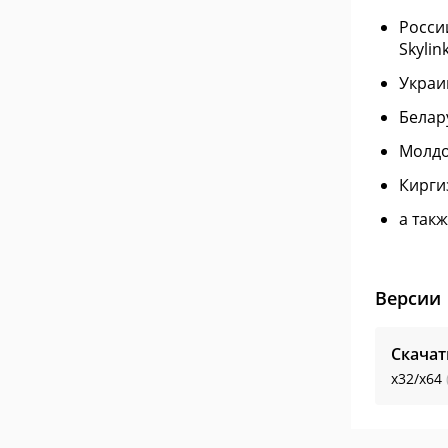
России
Skylin
Украин
Белару
Молдов
Киргиз
а так
Версии
Скачат
x32/x64