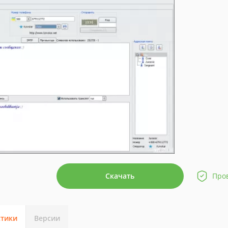
Скачать
Про
стики
Версии