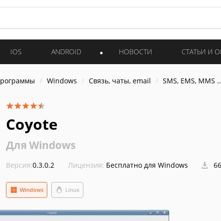
IOS
ANDROID
НОВОСТИ
СТАТЬИ И 
программы
Windows
Связь, чаты, email
SMS, EMS, MMS ..
Coyote
Для Windows
Версия:
0.3.0.2
Лицензия:
Бесплатно для Windows
66
Windows
Linux