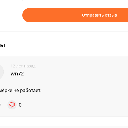
Отправить отзыв
вы
12 лет назад
wn72
мёрке не работает.
0
0