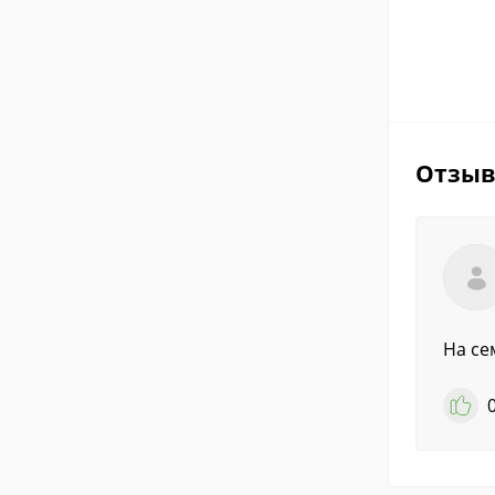
Отзы
На се