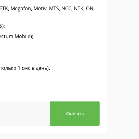
ETK, Megafon, Motiv, MTS, NCC, NTK, ON,
S);
ectum Mobile);
олько 1 смс в день).
Скачать