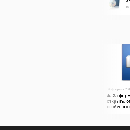
S
Ве
04 февраля 20
Файл форм
открыть, о
особеннос