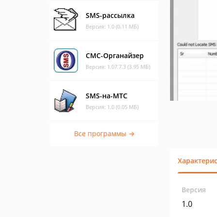
SMS-рассылка
Версия: 1.0 (0.11 МБ)
СМС-Органайзер
Версия: 1.07.7.3 (3.95 МБ)
SMS-на-МТС
Версия: 1.0 (0.05 МБ)
Все программы →
Характери
Версия
1.0