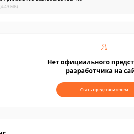
(4.49 МБ)
Нет официального предс
разработчика на са
Стать представителем
нг