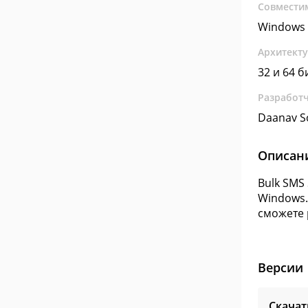
Совмести
Windows 
Архитект
32 и 64 б
Разработ
Daanav S
Описан
Bulk SMS
Windows.
сможете 
Версии
Скачат