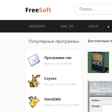
WINDOWS
MAC OS
LINUX
Популярные программы
Бесплатные 
Программа смс
Версия: 1.8 (18.94 МБ)
Coyote
Версия: 0.3.0.2 (2.26 МБ)
iSendSMS
Версия: 2.3.5.802 (2.05 МБ)