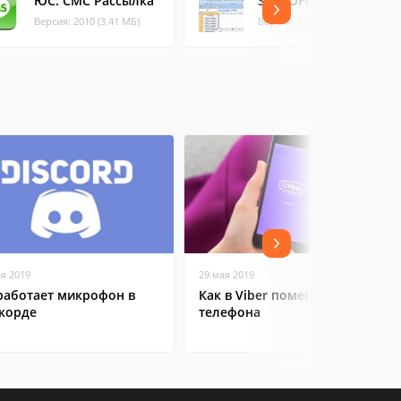
ЮС: СМС Рассылка
SMS-OFFICE
Версия: 2010 (3.41 МБ)
Версия: 2.21 (0.73 МБ)
ая 2019
29 мая 2019
работает микрофон в
Как в Viber поменять номер
корде
телефона