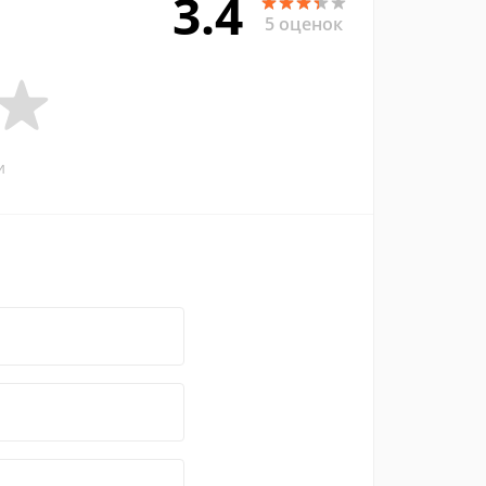
3.4
5 оценок
и