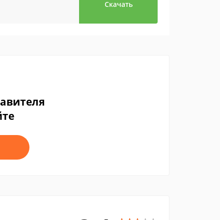
Скачать
тавителя
йте