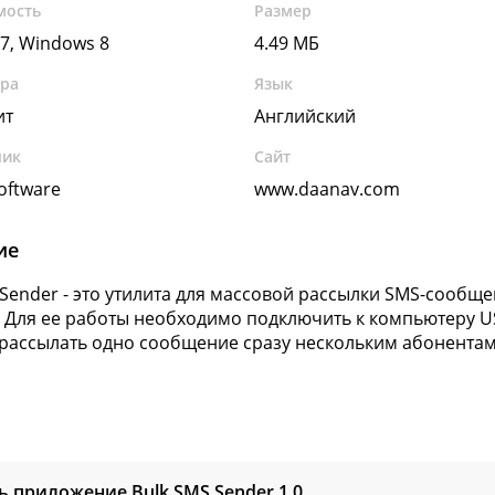
мость
Размер
7, Windows 8
4.49 МБ
ура
Язык
ит
Английский
чик
Сайт
oftware
www.daanav.com
ие
 Sender - это утилита для массовой рассылки SMS-сооб
 Для ее работы необходимо подключить к компьютеру US
рассылать одно сообщение сразу нескольким абонентам
ь приложение Bulk SMS Sender
1.0