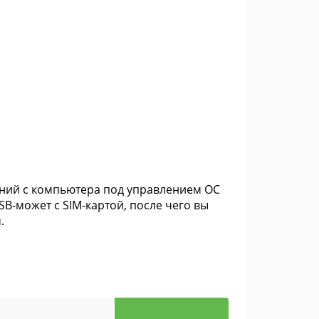
щений с компьютера под управлением ОС
B-может с SIM-картой, после чего вы
.