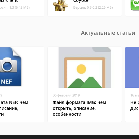
MS-client
Coyote
рсия: 1.3 (6.42 МБ)
Версия: 0.3.0.2 (2.26 МБ)
Актуальные статьи
19
06 февраля 2019
16 м
ата NEF: чем
Файл формата IMG: чем
Не 
писание,
открыть, описание,
Дис
ти
особенности