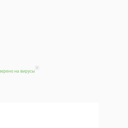
?
верено на вирусы