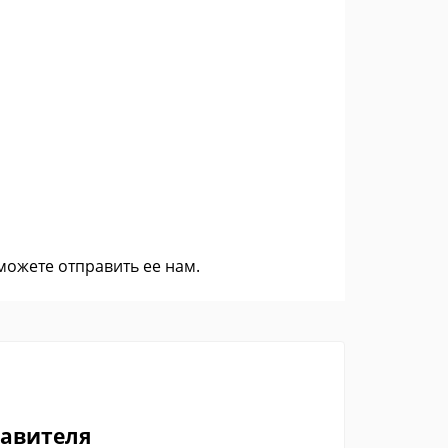
 можете
отправить ее нам
.
тавителя