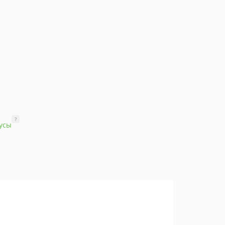
?
усы