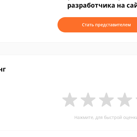
разработчика на са
Стать представителем
нг
Нажмите, для быстрой оценк