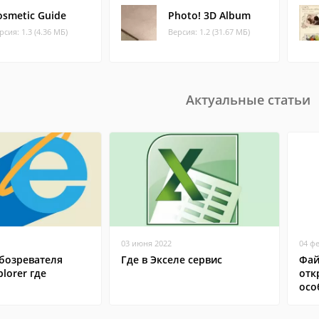
osmetic Guide
Photo! 3D Album
рсия: 1.3 (4.36 МБ)
Версия: 1.2 (31.67 МБ)
Актуальные статьи
03 июня 2022
04 ф
бозревателя
Где в Экселе сервис
Фай
plorer где
отк
осо