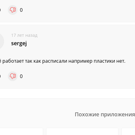
0
0
17 лет назад
sergej
ё работает так как расписали например пластики нет.
0
0
Похожие приложения