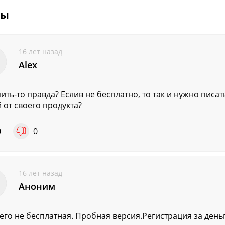
вы
16 лет назад
Alex
пить-то правда? Еслив не бесплатно, то так и нужно писат
 от своего продукта?
0
0
16 лет назад
Аноним
его не бесплатная. Пробная версия.Регистрация за деньг