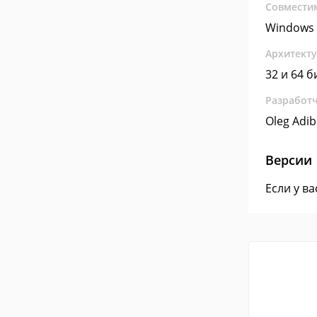
Совмести
Windows 
Архитект
32 и 64 б
Разработ
Oleg Adi
Версии
Если у в