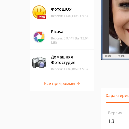
ФотоШОУ
Версия: 11.0 (130.03 МБ)
Picasa
Версия: 3.9.141 Bu (13.04
МБ)
Домашняя
Фотостудия
Версия: 17.0 (106.03 МБ)
Все программы →
Характери
Версия
1.3