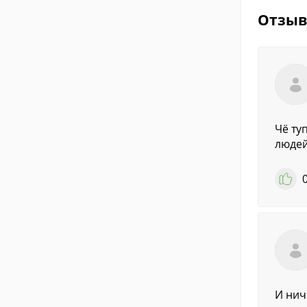
Отзы
Чё ту
людей
И нич