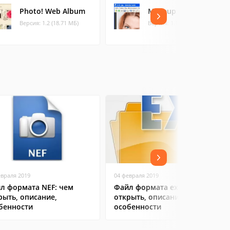
Photo! Web Album
Makeup Guide
Версия: 1.2 (18.71 МБ)
Версия: 1.1 (3.85 МБ)
евраля 2019
04 февраля 2019
л формата NEF: чем
Файл формата exe: чем
рыть, описание,
открыть, описание,
бенности
особенности