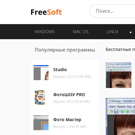
WINDOWS
MAC OS
LINUX
Популярные программы
Бесплатные 
Studio
Версия: 2.0.2 (14.96 МБ)
ФотоШОУ PRO
Версия: 26.5 (16.94 МБ)
Фото Мастер
Версия: 1.0 (5.47 МБ)