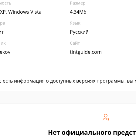
мость
Размер
XP, Windows Vista
4.34Мб
ура
Язык
ит
Русский
чик
Сайт
bekov
tintguide.com
ас есть информация о доступных версиях программы, вы
Нет официального предс