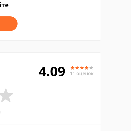
йте
4.09
11 оценок
и