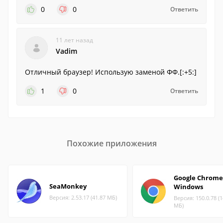
0
0
Ответить
11 лет назад
Vadim
Отличный браузер! Использую заменой ФФ.[:+5:]
1
0
Ответить
Похожие приложения
Google Chrome
SeaMonkey
Windows
Версия: 2.53.17 (41.87 МБ)
Версия: 150.0.78 (1
МБ)