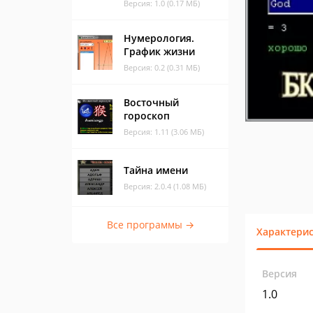
Версия: 1.0 (0.17 МБ)
Нумерология.
График жизни
Версия: 0.2 (0.31 МБ)
Восточный
гороскоп
Версия: 1.11 (3.06 МБ)
Тайна имени
Версия: 2.0.4 (1.08 МБ)
Все программы →
Характери
Версия
1.0