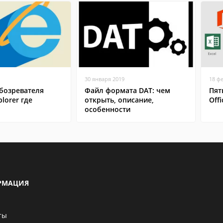
30 января 2019
18 ф
бозревателя
Файл формата DAT: чем
Пят
plorer где
открыть, описание,
Offi
особенности
РМАЦИЯ
ты