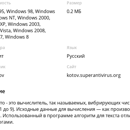
мость
Размер
5, Windows 98, Windows
0.2 МБ
ows NT, Windows 2000,
XP, Windows 2003,
Vista, Windows 2008,
7, Windows 8
ура
Язык
ит
Русский
чик
Сайт
ov
kotov.superantivirus.org
ие
то - это вычислитель, так называемых, вибрирующих чи
 1 до 9). Исходные данные для вычисления — как произвол
. Использованный в программе алгоритм для текста отл
огами.