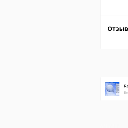
Отзы
R
Ве