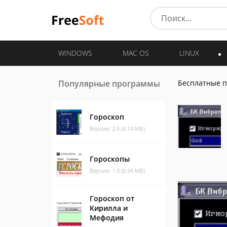
WINDOWS
MAC OS
LINUX
Популярные программы
Бесплатные 
Гороскоп
Версия: 2.0 (4.74 МБ)
Гороскопы
Версия: 1.0 (0.94 МБ)
Гороскоп от
Кирилла и
Мефодия