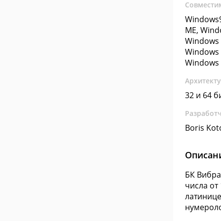
Совмести
Windows9
ME, Wind
Windows 
Windows 
Windows 
Архитект
32 и 64 б
Разработ
Boris Kot
Описан
БК Вибра
числа от
латинице
нумерол