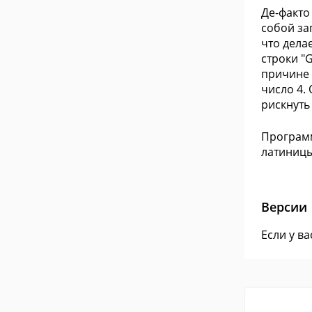
Де-факто
собой за
что дела
строки "
причине 
число 4.
рискнуть
Программ
латиницы
Версии
Если у в