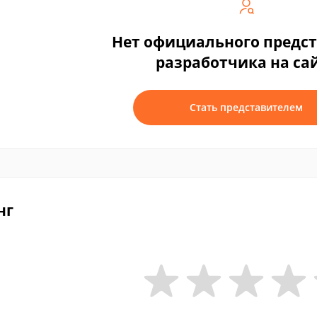
Нет официального предс
разработчика на са
Стать представителем
нг