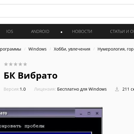
IOS
ANDROID
НОВОСТИ
СТАТЬИ И 
программы
Windows
Хобби, увлечения
Нумерология, го
БК Вибрато
Версия:
1.0
Лицензия:
Бесплатно для Windows
211 с