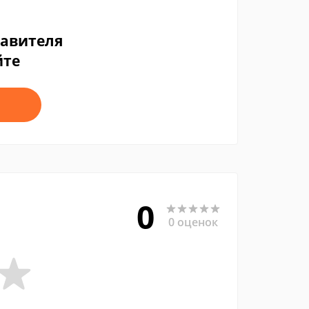
тавителя
йте
0
0 оценок