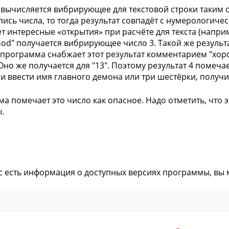
 вычисляется вибрирующее для текстовой строки таким о
пись числа, то тогда результат совпадёт с нумерологич
ет интересные «открытия» при расчёте для текста (наприм
God" получается вибрирующее число 3. Такой же результат 
программа снабжает этот результат комментарием "хоро
 Оно же получается для "13". Поэтому результат 4 помеч
 и ввести имя главного демона или три шестёрки, получ
а помечает это число как опасное. Надо отметить, что э
.
ас есть информация о доступных версиях программы, вы