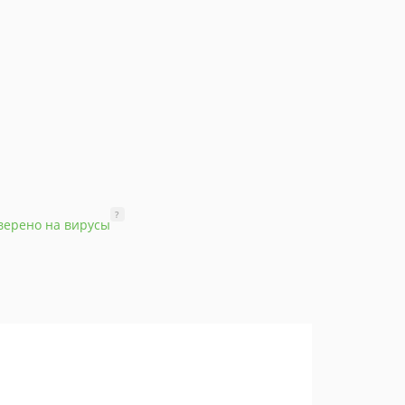
?
верено на вирусы