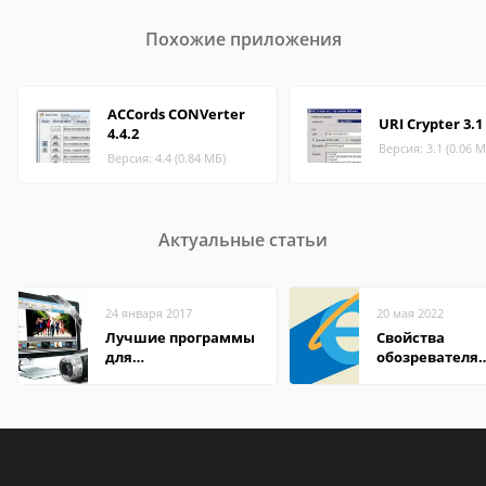
Похожие приложения
ACCords CONVerter
URI Crypter 3.1
4.4.2
Версия: 3.1 (0.06 М
Версия: 4.4 (0.84 МБ)
Актуальные статьи
24 января 2017
20 мая 2022
Лучшие программы
Свойства
для
обозревателя
редактирования
Internet Explor
видео: подробные
находится
обзоры