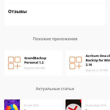
Отзывы
Похожие приложения
Acritum One-cl
GrandBackup
BackUp for Wi
Personal 1.2
2.16
Версия: (4.8 МБ)
Версия: (1.16 МБ)
Актуальные статьи
25 мая 2022
28 декабря 2018