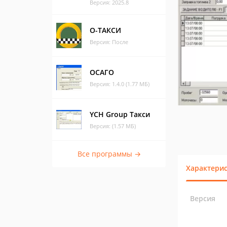
Версия: 2025.8
О-ТАКСИ
Версия: После
ОСАГО
Версия: 1.4.0 (1.77 МБ)
YCH Group Такси
Версия: (1.57 МБ)
Все программы →
Характери
Версия