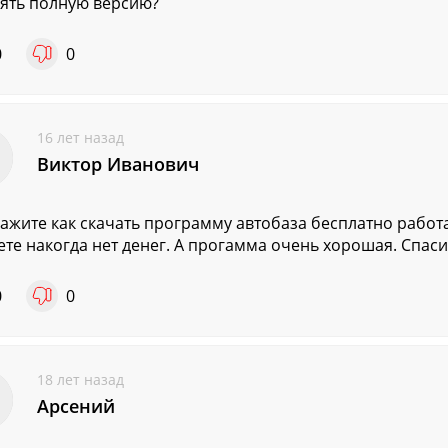
зять полную версию?
0
0
16 лет назад
Виктор Иванович
ажите как скачать программу автобаза бесплатно работ
те накогда нет денег. А прогамма очень хорошая. Спаси
0
0
18 лет назад
Арсений