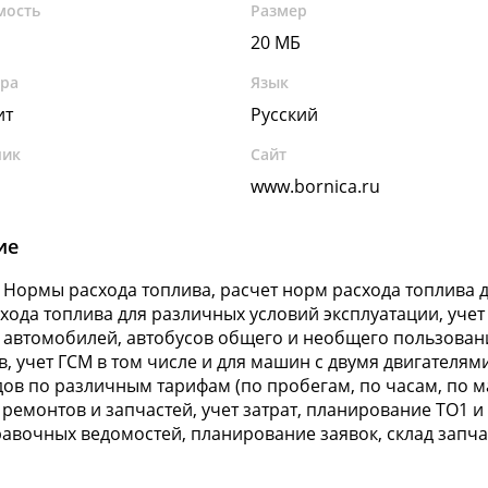
мость
Размер
20 МБ
ура
Язык
ит
Русский
чик
Сайт
www.bornica.ru
ие
 Нормы расхода топлива, расчет норм расхода топлива д
хода топлива для различных условий эксплуатации, учет
 автомобилей, автобусов общего и необщего пользован
в, учет ГСМ в том числе и для машин с двумя двигателям
дов по различным тарифам (по пробегам, по часам, по
т ремонтов и запчастей, учет затрат, планирование ТО1 и
равочных ведомостей, планирование заявок, склад запча