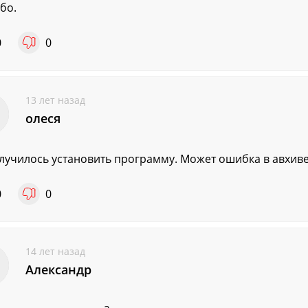
бо.
0
0
13 лет назад
олеся
лучилось установить программу. Может ошибка в авхив
0
0
14 лет назад
Александр