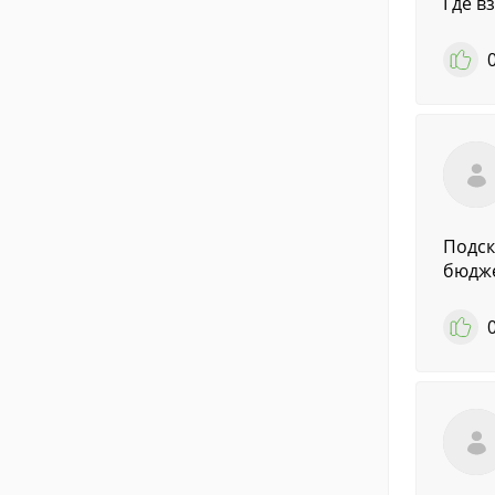
Где в
Подск
бюдже