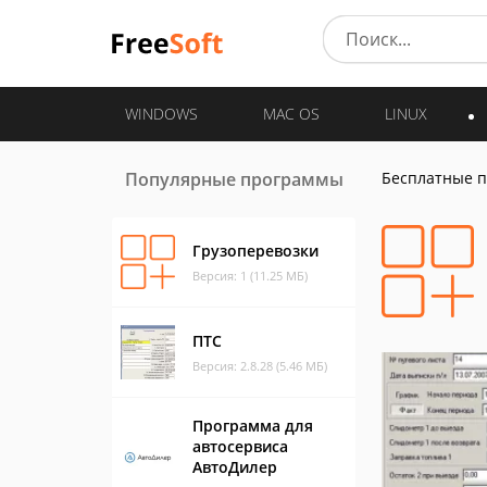
WINDOWS
MAC OS
LINUX
Популярные программы
Бесплатные 
Грузоперевозки
Версия: 1 (11.25 МБ)
ПТС
Версия: 2.8.28 (5.46 МБ)
Программа для
автосервиса
АвтоДилер