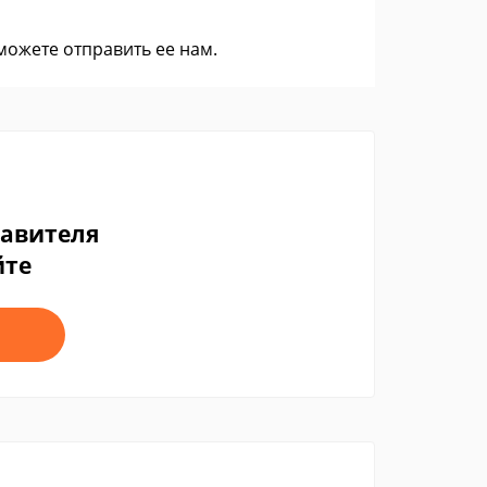
 можете
отправить ее нам
.
тавителя
йте