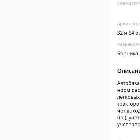
Совмести
Архитект
32 и 64 б
Разработ
Борника
Описан
Автобаза
норм рас
легковых
тракторо
чет дохо
пр.), уче
учет зап