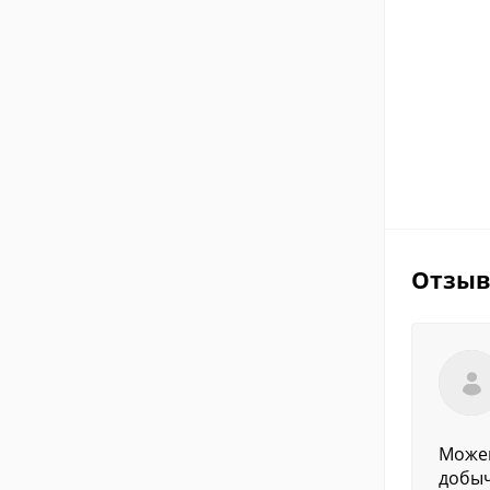
Отзы
Можем
добыч