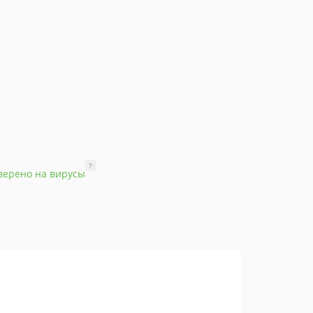
?
верено на вирусы