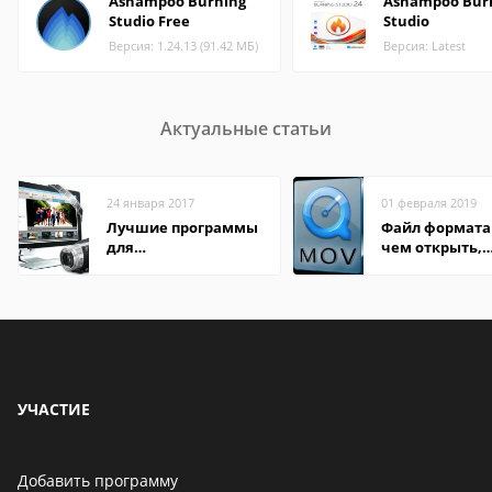
Ashampoo Burning
Ashampoo Bur
Studio Free
Studio
Версия: 1.24.13 (91.42 МБ)
Версия: Latest
Актуальные статьи
24 января 2017
01 февраля 2019
Лучшие программы
Файл формата
для
чем открыть,
редактирования
описание,
видео: подробные
особенности
обзоры
УЧАСТИЕ
Добавить программу