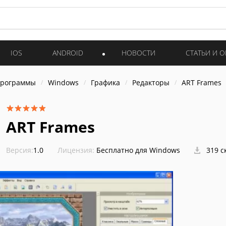
IOS
ANDROID
НОВОСТИ
СТАТЬИ И 
программы
Windows
Графика
Редакторы
ART Frames
ART Frames
Версия:
1.0
Лицензия:
Бесплатно для Windows
319 с