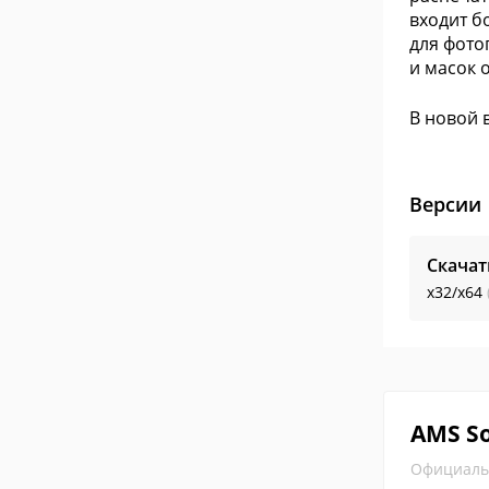
входит б
для фото
и масок 
В новой 
Версии
Скачат
x32/x64
AMS S
Официаль