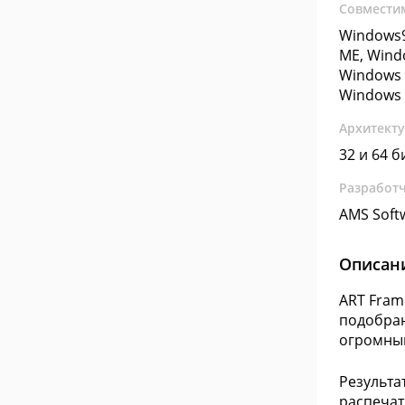
Совмести
Windows9
ME, Wind
Windows 
Windows 
Архитект
32 и 64 б
Разработ
AMS Soft
Описан
ART Fram
подобран
огромны
Результа
распечат