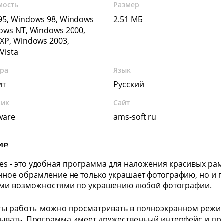
мость
Размер
5, Windows 98, Windows
2.51 МБ
ows NT, Windows 2000,
XP, Windows 2003,
Vista
ура
Язык
ит
Русский
чик
Сайт
ware
ams-soft.ru
ие
es - это удобная программа для наложения красивых ра
ное обрамление не только украшает фотографию, но и 
ми возможностями по украшению любой фотографии.
ты работы можно просматривать в полноэкранном режим
ывать. Программа имеет дружественный интерфейс и про