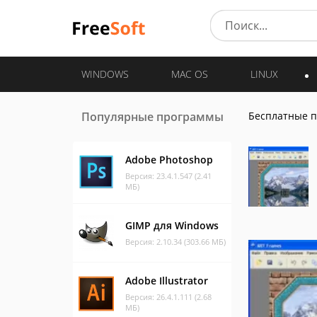
WINDOWS
MAC OS
LINUX
Популярные программы
Бесплатные 
Adobe Photoshop
Версия: 23.4.1.547 (2.41
МБ)
GIMP для Windows
Версия: 2.10.34 (303.66 МБ)
Adobe Illustrator
Версия: 26.4.1.111 (2.68
МБ)