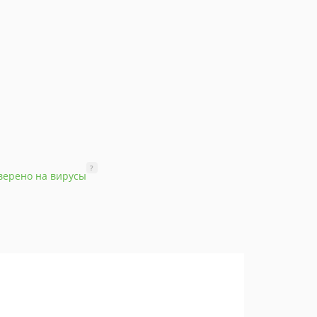
?
верено на вирусы