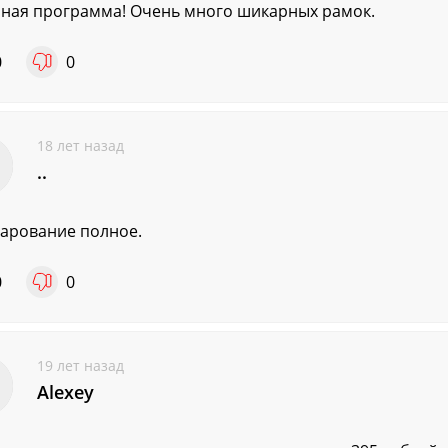
ная программа! Очень много шикарных рамок.
0
0
18 лет назад
..
арование полное.
0
0
19 лет назад
Alexey