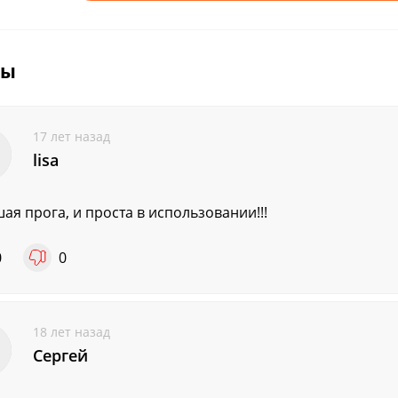
вы
17 лет назад
lisa
ая прога, и проста в использовании!!!
0
0
18 лет назад
Сергей