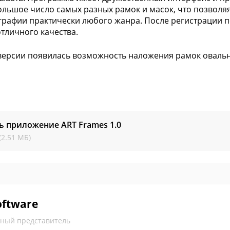
ольшое число самых разных рамок и масок, что позволя
графии практически любого жанра. После регистрации 
отличного качества.
версии появилась возможность наложения рамок оваль
ь приложение ART Frames
1.0
(2.51 МБ)
oftware
ный представитель