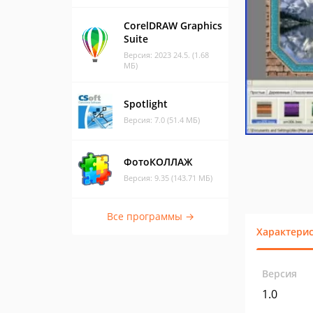
CorelDRAW Graphics
Suite
Версия: 2023 24.5. (1.68
МБ)
Spotlight
Версия: 7.0 (51.4 МБ)
ФотоКОЛЛАЖ
Версия: 9.35 (143.71 МБ)
Все программы →
Характери
Версия
1.0