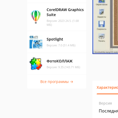
CorelDRAW Graphics
Suite
Версия: 2023 24.5. (1.68
МБ)
Spotlight
Версия: 7.0 (51.4 МБ)
ФотоКОЛЛАЖ
Версия: 9.35 (143.71 МБ)
Все программы →
Характери
Версия
Последн