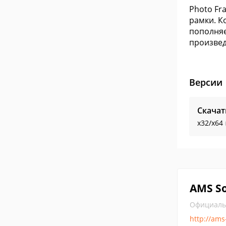
Photo Fr
рамки. К
пополняе
произвед
Версии
Скачат
x32/x64
AMS S
Официаль
http://ams