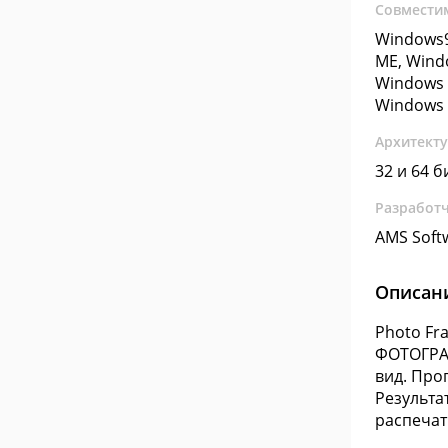
Совмести
Windows9
ME, Wind
Windows 
Windows 
Архитект
32 и 64 б
Разработ
AMS Soft
Описан
Photo Fr
ФОТОГРА
вид. Про
Результа
распечат