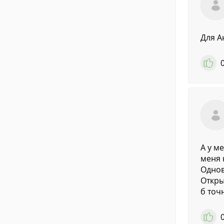
Для А
А у м
меня 
Однов
Откры
б точ