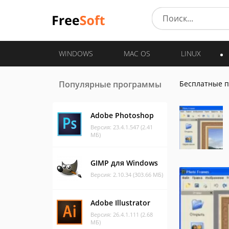
WINDOWS
MAC OS
LINUX
Популярные программы
Бесплатные 
Adobe Photoshop
Версия: 23.4.1.547 (2.41
МБ)
GIMP для Windows
Версия: 2.10.34 (303.66 МБ)
Adobe Illustrator
Версия: 26.4.1.111 (2.68
МБ)