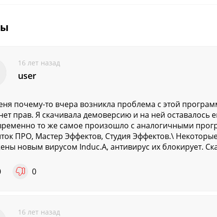
вы
16 лет назад
user
меня почему-то вчера возникла проблема с этой программ
нет прав. Я скачивала демоверсию и на ней оставалось е
ременно то же самое произошло с аналогичными прог
ток ПРО, Мастер Эффектов, Студия Эффектов.\ Некоторы
ены новым вирусом Induc.A, антивирус их блокирует. Ск
0
0
16 лет назад