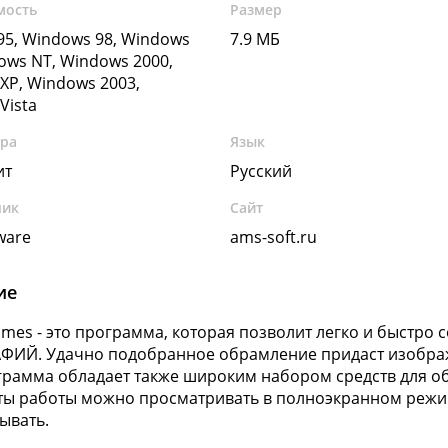
мость
Размер
5, Windows 98, Windows
7.9 МБ
ows NT, Windows 2000,
XP, Windows 2003,
Vista
ура
Язык
ит
Русский
чик
Сайт
ware
ams-soft.ru
ие
ames - это программа, которая позволит легко и быстро
ФИЙ. Удачно подобранное обрамление придаcт изобр
грамма обладает также широким набором средств для о
ты работы можно просматривать в полноэкранном режим
ывать.