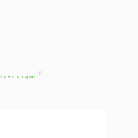
?
верено на вирусы