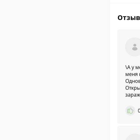
Отзы
\А у 
меня 
Однов
Откры
зараж