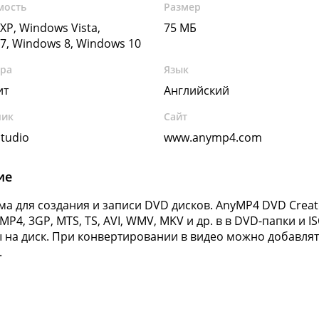
мость
Размер
XP, Windows Vista,
75 МБ
7, Windows 8, Windows 10
ура
Язык
ит
Английский
чик
Сайт
tudio
www.anymp4.com
ие
а для создания и записи DVD дисков. AnyMP4 DVD Creat
MP4, 3GP, MTS, TS, AVI, WMV, MKV и др. в в DVD-папки и 
 на диск. При конвертировании в видео можно добавля
.