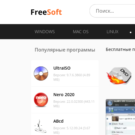
WINDOWS
MAC OS
LINUX
Популярные программы
Бесплатные 
UltraISO
Версия: 9.7.6.3860 (4.89
МБ)
Nero 2020
Версия: 22.0.02300 (443.11
МБ)
ABcd
Версия: 5.12.09.24 (3.67
МБ)