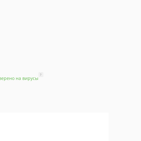
?
верено на вирусы