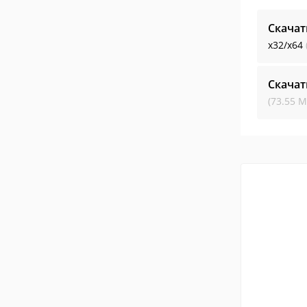
Скачат
x32/x64
Скачат
(73.55 М