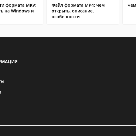
ти формата MKV:
Файл формата MP4: чем
Чем
ь на Windows и
открыть, описание,
особенности
РМАЦИЯ
ты
а