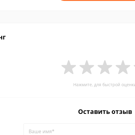
нг
Нажмите, для быстрой оценк
Оставить отзыв
Ваше имя*