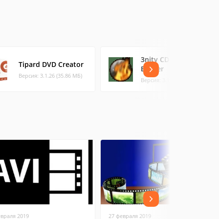
3nity CD DVD
Tipard DVD Creator
Burner
Версия: 3.1.26 (35.86 МБ)
Версия: 3.1.0.23 (2.2 МБ)
евраля 2019
27 февраля 2019