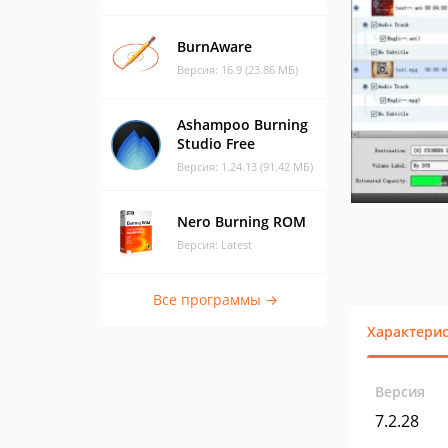
BurnAware
Версия: 16.9 (23.86 МБ)
Ashampoo Burning
Studio Free
Версия: 1.24.13 (91.42 МБ)
Nero Burning ROM
Версия: Latest
Все программы →
Характери
Версия
7.2.28