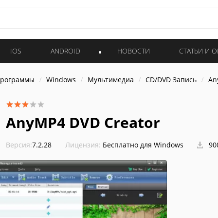
IOS
ANDROID
НОВОСТИ
СТАТЬИ И 
программы
Windows
Мультимедиа
CD/DVD Запись
An
AnyMP4 DVD Creator
Версия:
7.2.28
Лицензия:
Бесплатно для Windows
90