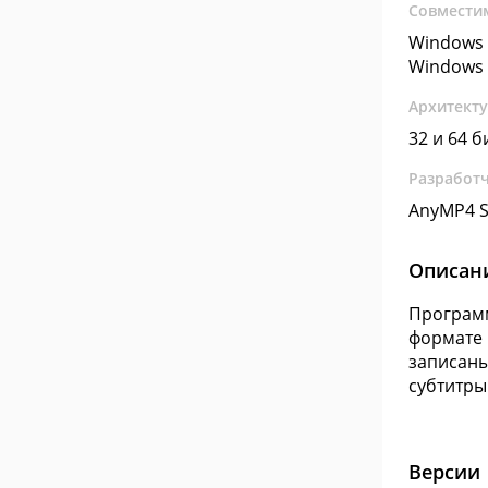
Совмести
Windows 
Windows 
Архитект
32 и 64 б
Разработ
AnyMP4 S
Описан
Программ
формате 
записаны
субтитры
Версии