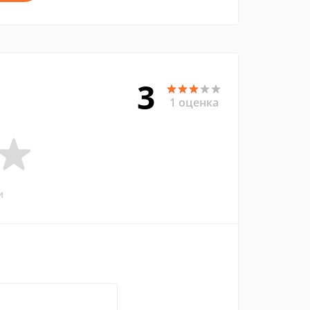
3
1 оценка
и