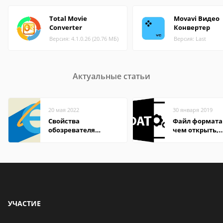
Total Movie
Movavi Видео
Converter
Конвертер
Версия: 4.1.0.26 (20.76 МБ)
Версия: Last
Актуальные статьи
20 мая 2022
30 января 2019
Свойства
Файл формата
обозревателя
чем открыть,
Internet Explorer где
описание,
находится
особенности
УЧАСТИЕ