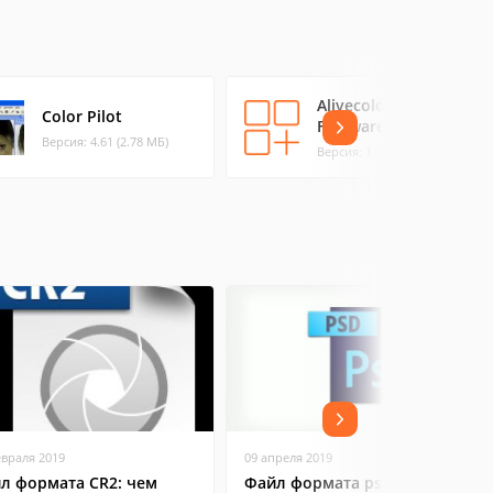
Alivecolors
Color Pilot
Freeware
Версия: 4.61 (2.78 МБ)
Версия: 1.1.1 (0.02 МБ)
евраля 2019
09 апреля 2019
л формата CR2: чем
Файл формата psd: чем