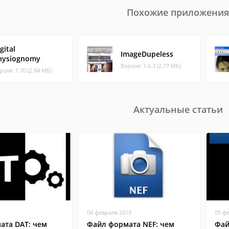
Похожие приложения
gital
ImageDupeless
hysiognomy
Версия: 1.6.3 (2.77 МБ)
рсия: 1.70 (2.84 МБ)
Актуальные статьи
04 февраля 2019
05 ф
ата DAT: чем
Файл формата NEF: чем
Фай