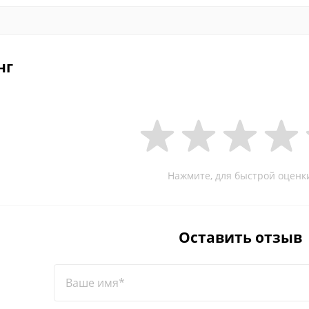
нг
Нажмите, для быстрой оценк
Оставить отзыв
Ваше имя*