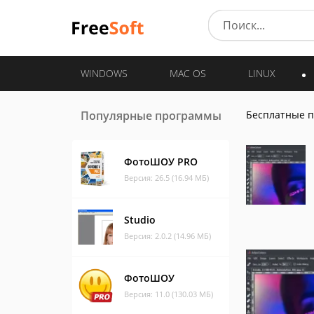
WINDOWS
MAC OS
LINUX
Популярные программы
Бесплатные 
ФотоШОУ PRO
Версия: 26.5 (16.94 МБ)
Studio
Версия: 2.0.2 (14.96 МБ)
ФотоШОУ
Версия: 11.0 (130.03 МБ)