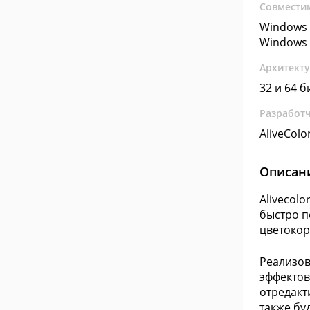
Совмести
Windows 
Windows 
Архитект
32 и 64 б
Разработ
AliveColo
Описан
Alivecol
быстро п
цветокор
Реализов
эффектов
отредакт
также бу