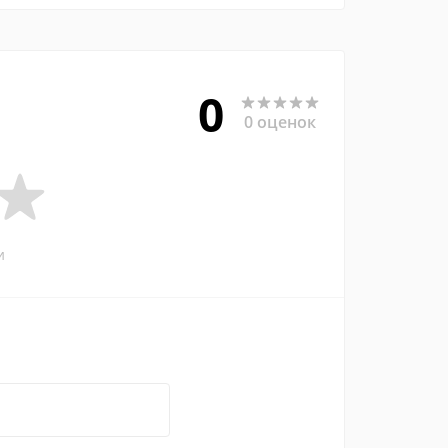
0
0 оценок
и