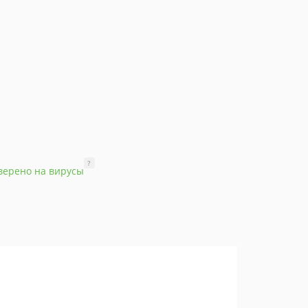
?
верено на вирусы