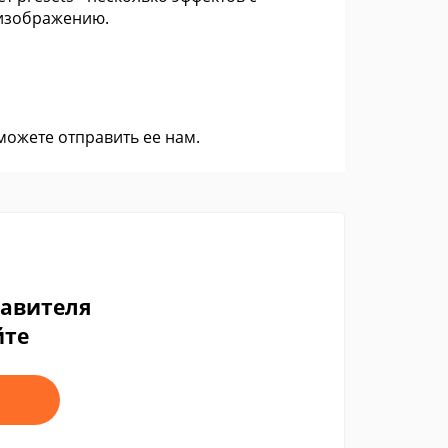
изображению.
 можете
отправить ее нам
.
тавителя
йте