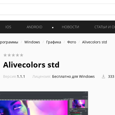
IOS
ANDROID
НОВОСТИ
СТАТЬИ И 
программы
Windows
Графика
Фото
Alivecolors std
Alivecolors std
Версия:
1.1.1
Лицензия:
Бесплатно для Windows
333