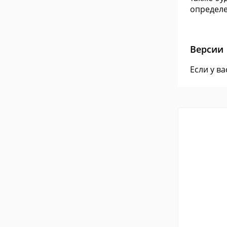
определ
Версии
Если у в