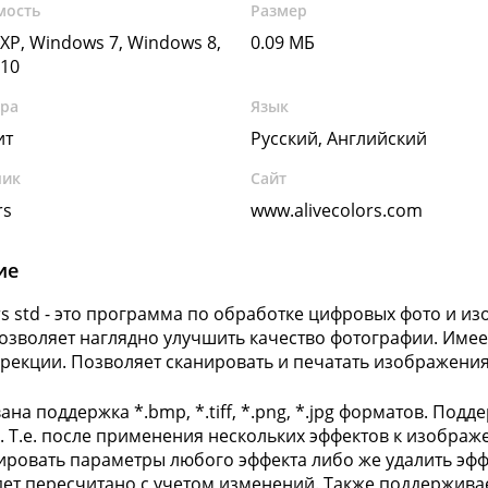
мость
Размер
XP, Windows 7, Windows 8,
0.09 МБ
10
ура
Язык
ит
Русский, Английский
чик
Сайт
rs
www.alivecolors.com
ие
ors std - это программа по обработке цифровых фото и и
озволяет наглядно улучшить качество фотографии. Имее
рекции. Позволяет сканировать и печатать изображения
ана поддержка *.bmp, *.tiff, *.png, *.jpg форматов. По
. Т.е. после применения нескольких эффектов к изобр
ировать параметры любого эффекта либо же удалить эф
дет пересчитано с учетом изменений. Также поддерживает