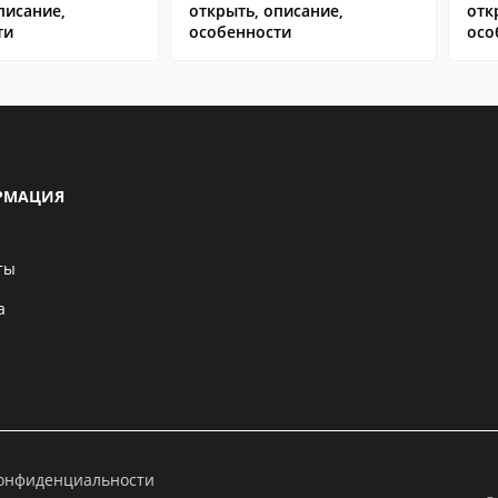
писание,
открыть, описание,
отк
ти
особенности
осо
РМАЦИЯ
ты
а
конфиденциальности