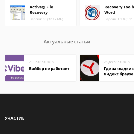
Active@ File
Recovery Toolb
Recovery
Word
Версия: 18 (32.17 МБ)
Версия: 1.1.8 (3.11
Актуальные статьи
21 ноября 2018
28 декабря 2018
Вайбер не работает
Где закладки 
Яндекс браузе
Андроид теле
УЧАСТИЕ