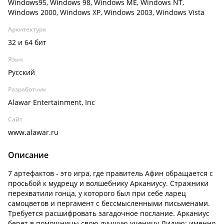
Windows95, Windows 98, Windows ME, Windows NT,
Windows 2000, Windows XP, Windows 2003, Windows Vista
Архитектура
32 и 64 бит
Язык
Русский
Разработчик
Alawar Entertainment, Inc
Сайт
www.alawar.ru
Описание
7 артефактов - это игра, где правитель Афин обращается с
просьбой к мудрецу и волшебнику Арканиусу. Стражники
перехватили гонца, у которого был при себе ларец
самоцветов и пергамент с бессмысленными письменами.
Требуется расшифровать загадочное послание. Арканиус
берет в помощницы свою лучшую ученицу Лидию: именно