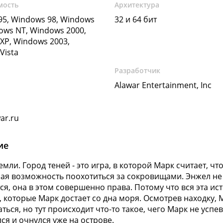
мость
Архитектура
5, Windows 98, Windows
32 и 64 бит
ows NT, Windows 2000,
XP, Windows 2003,
Vista
Разработчик
Alawar Entertainment, Inc
ar.ru
ие
емли. Город теней - это игра, в которой Марк считает, ч
ая возможность поохотиться за сокровищами. Энжел не о
ся, она в этом совершенно права. Потому что вся эта и
к, которые Марк достает со дна моря. Осмотрев находку,
ться, но тут происходит что-то такое, чего Марк не успе
ся и очнулся уже на острове.