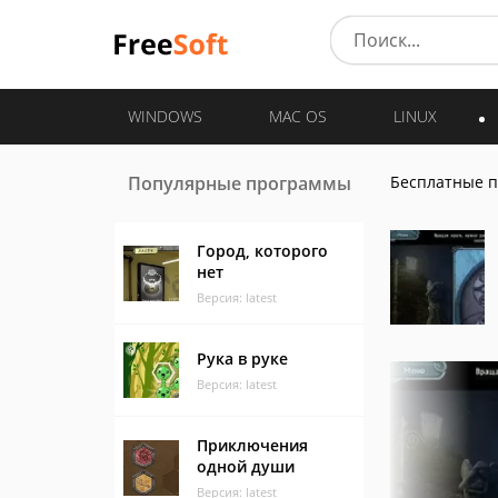
WINDOWS
MAC OS
LINUX
Популярные программы
Бесплатные 
Город, которого
нет
Версия: latest
Рука в руке
Версия: latest
Приключения
одной души
Версия: latest