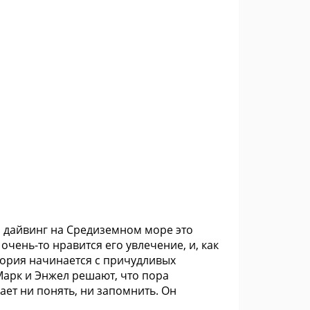
то дайвинг на Средиземном море это
чень-то нравится его увлечение, и, как
стория начинается с причудливых
 Марк и Энжел решают, что пора
вает ни понять, ни запомнить. Он