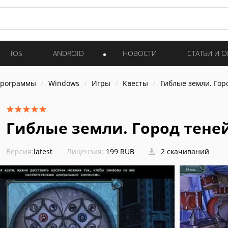
IOS
ANDROID
НОВОСТИ
СТАТЬИ И 
программы
Windows
Игры
Квесты
Гиблые земли. Гор
Гиблые земли. Город тене
Версия:
latest
Лицензия:
199 RUB
2 скачиваний