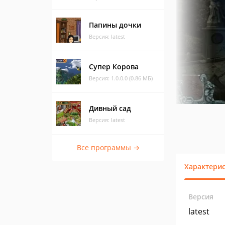
Папины дочки
Версия: latest
Супер Корова
Версия: 1.0.0.0 (0.86 МБ)
Дивный сад
Версия: latest
Все программы →
Характери
Версия
latest