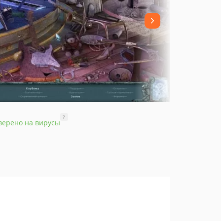
?
верено на вирусы