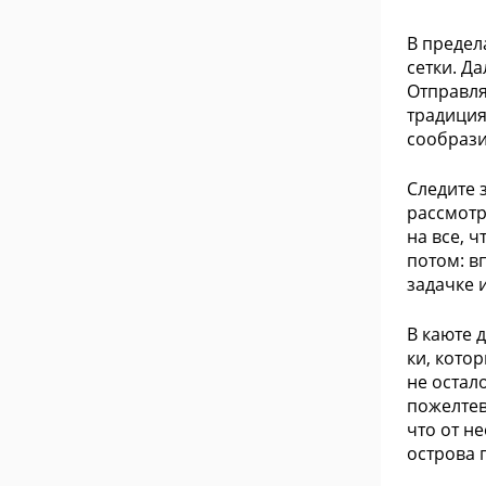
В предел
сетки. Д
Отправля
традиция
сообрази
Следите 
рассмотр
на все, 
потом: в
задачке 
В каюте 
ки, кото
не остал
пожелтев
что от н
острова 