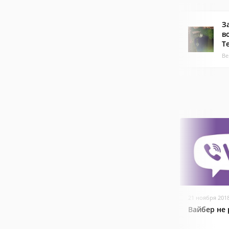
З
в
Т
Ве
21 ноября 201
Вайбер не 