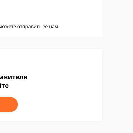
 можете
отправить ее нам
.
тавителя
йте