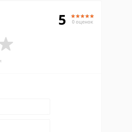
5
0 оценок
и