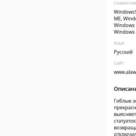
Совмести
Windows9
ME, Wind
Windows 
Windows 
Язык
Русский
Сайт
www.alaw
Описан
Гиблые з
прекрасн
выясняет
статуэто
возвраща
отключил