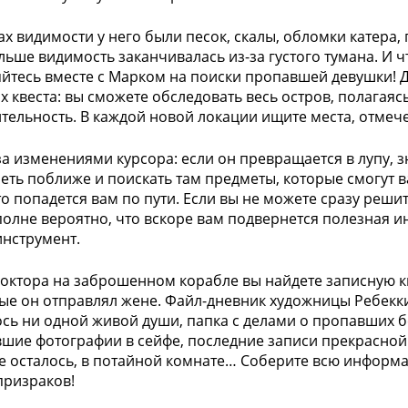
ах видимости у него были песок, скалы, обломки катера
альше видимость заканчивалась из-за густого тумана. И 
йтесь вместе с Марком на поиски пропавшей девушки! Д
х квеста: вы сможете обследовать весь остров, полагаяс
тельность. В каждой новой локации ищите места, отме
за изменениями курсора: если он превращается в лупу, з
еть поближе и поискать там предметы, которые смогут 
что попадется вам по пути. Если вы не можете сразу реши
полне вероятно, что вскоре вам подвернется полезная 
инструмент.
доктора на заброшенном корабле вы найдете записную кн
рые он отправлял жене. Файл-дневник художницы Ребекки 
ось ни одной живой души, папка с делами о пропавших б
шие фотографии в сейфе, последние записи прекрасной 
ее осталось, в потайной комнате… Соберите всю информ
призраков!