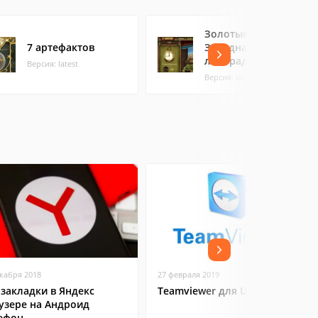
Золотые истории.
7 артефактов
Западная
лихорадка
Версия: latest
Версия: latest
екабря 2018
27 февраля 2019
 закладки в Яндекс
Teamviewer для Ubuntu
узере на Андроид
ефон