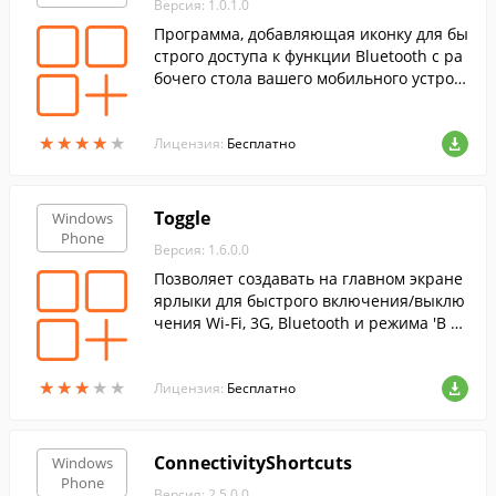
Версия: 1.0.1.0
Программа, добавляющая иконку для бы
строго доступа к функции Bluetooth с ра
бочего стола вашего мобильного устрой
ства.
★
★
★
★
★
★
★
★
★
★
Лицензия:
Бесплатно
Toggle
Windows
Phone
Версия: 1.6.0.0
Позволяет создавать на главном экране
ярлыки для быстрого включения/выклю
чения Wi-Fi, 3G, Bluetooth и режима 'В са
молете'.
★
★
★
★
★
★
★
★
★
★
Лицензия:
Бесплатно
ConnectivityShortcuts
Windows
Phone
Версия: 2.5.0.0