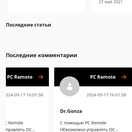
27 мая 2021
Последние статьи
Последние комментарии
PC Remote
PC Remote
2024-09-17 16:01:58
2024-09-17 16:01:58
Dr.Gonza
 PC Remote
С помощью PC Remote
о управлять ОС
НЕвозможно управлять ОС