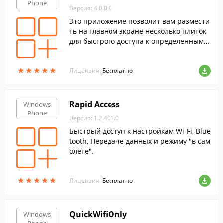
Phone
Версия: 4.0.0.0
Это приложение позволит вам размести
ть на главном экране несколько плиток
для быстрого доступа к определенным ф
ункциям вашего коммуникатора.
★
★
★
★
★
★
★
★
★
★
Лицензия:
Бесплатно
Rapid Access
Windows
Phone
Версия: 1.2.401.0
Быстрый доступ к настройкам Wi-Fi, Blue
tooth, Передаче данных и режиму "в сам
олете".
★
★
★
★
★
★
★
★
★
★
Лицензия:
Бесплатно
QuickWifiOnly
Windows