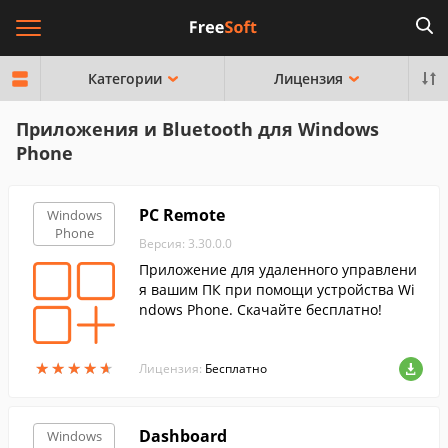
Категории
Лицензия
Приложения и Bluetooth для Windows
Phone
PC Remote
Windows
Phone
Версия: 3.30.0.0
Приложение для удаленного управлени
я вашим ПК при помощи устройства Wi
ndows Phone. Скачайте бесплатно!
★
★
★
★
★
★
★
★
★
★
Лицензия:
Бесплатно
Dashboard
Windows