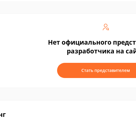
Нет официального предс
разработчика на са
Стать представителем
нг