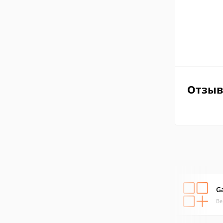
Отзы
G
Ве