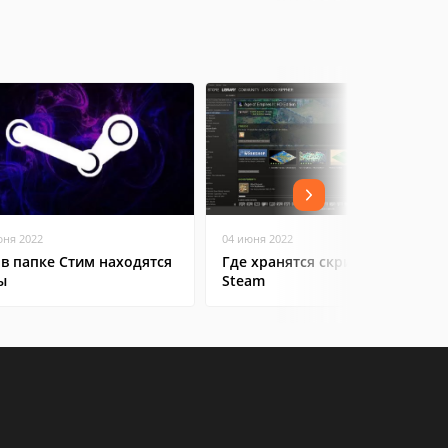
юня 2022
04 июня 2022
 в папке Стим находятся
Где хранятся скриншоты в
ы
Steam