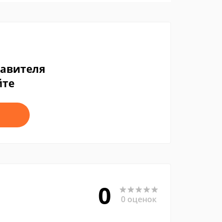
тавителя
йте
0
0 оценок