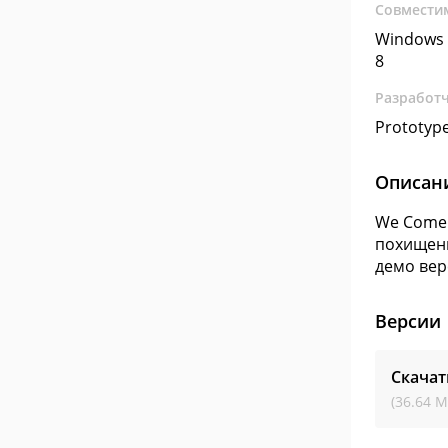
Совмести
Windows 
8
Разработ
Prototype
Описан
We Come 
похищенн
демо вер
Версии
Скачат
(36.64 М