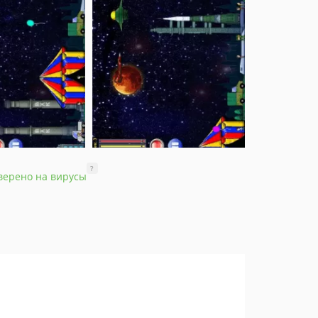
?
верено на вирусы