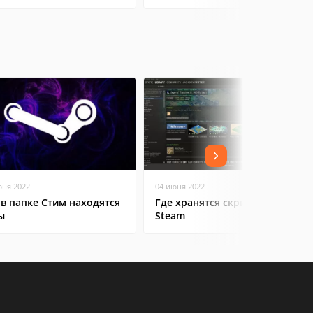
юня 2022
04 июня 2022
 в папке Стим находятся
Где хранятся скриншоты в
ы
Steam