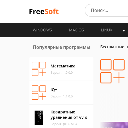
WINDOWS
MAC OS
LINUX
Популярные программы
Бесплатные 
Математика
Версия: 1.0.0.0
IQ+
Версия: 1.1.0.0
Квадратные
уравнения от vv-s
Версия: (0.06 МБ)