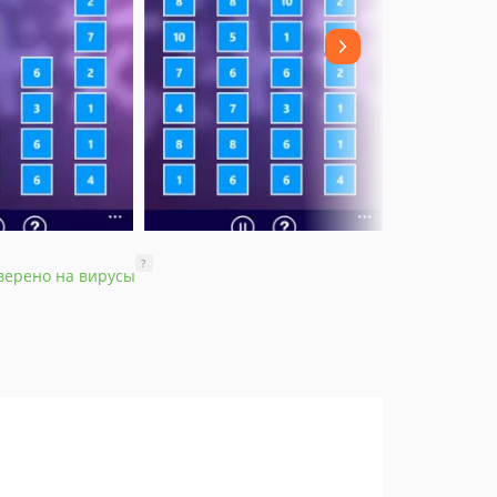
?
верено на вирусы