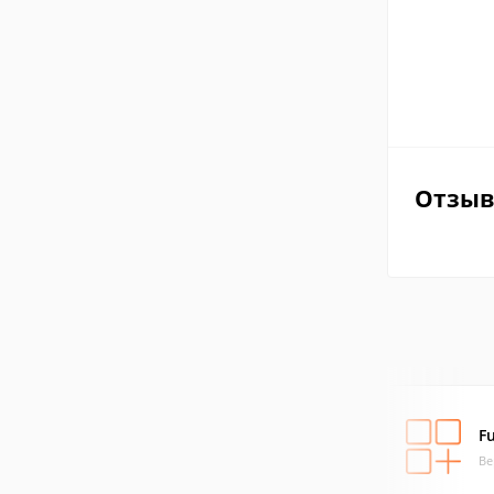
Отзы
F
Ве