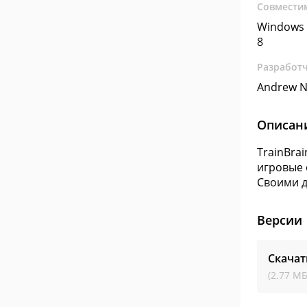
Совмести
Windows 
8
Разработ
Andrew N
Описан
TrainBra
игровые 
Своими д
Версии
Скачат
(2.77 МБ