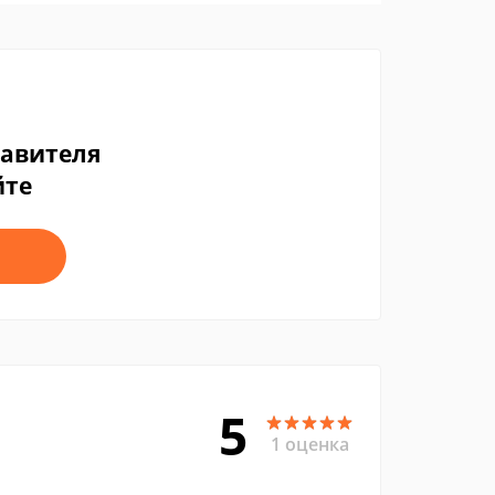
тавителя
йте
5
1 оценка