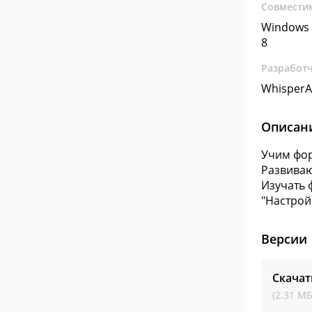
Совмести
Windows 
8
Разработ
WhisperA
Описан
Учим фор
Развиваю
Изучать 
"Настрой
Версии
Скача
(2.31 МБ