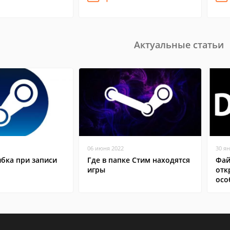
Актуальные статьи
06 июня 2022
30 я
бка при записи
Где в папке Стим находятся
Фай
игры
отк
осо