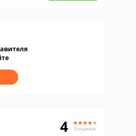
тавителя
йте
4
0 оценок