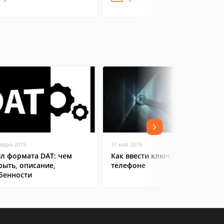
нваря 2019
31 мая 2019
л формата DAT: чем
Как ввести ключ в Steam на
рыть, описание,
телефоне
бенности