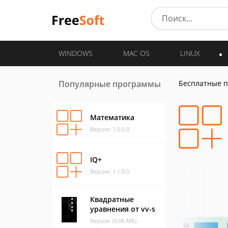
WINDOWS
MAC OS
LINUX
Популярные программы
Бесплатные 
Математика
Версия: 1.0.0.0
IQ+
Версия: 1.1.0.0
Квадратные
уравнения от vv-s
Версия: (0.06 МБ)