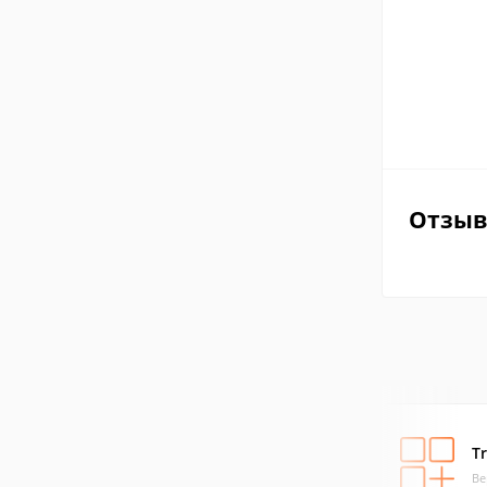
Отзы
T
Ве