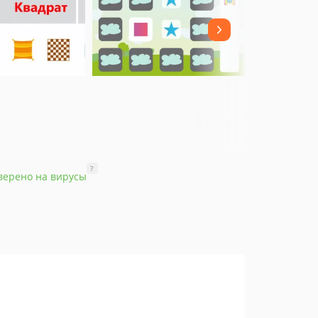
?
верено на вирусы