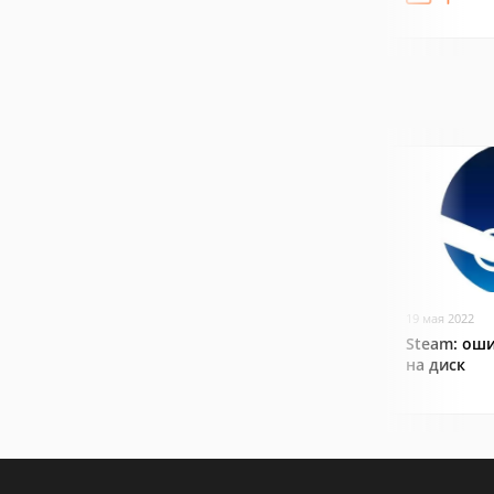
19 мая 2022
Steam: оши
на диск