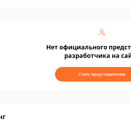
Нет официального предс
разработчика на са
Стать представителем
нг