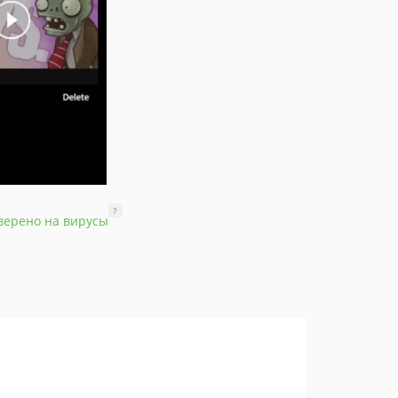
?
верено на вирусы