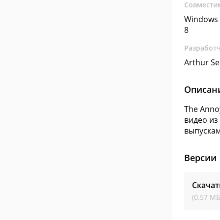
Совмести
Windows 
8
Разработ
Arthur S
Описан
The Anno
видео из
выпускам
Версии
Скачат
(0.57 МБ