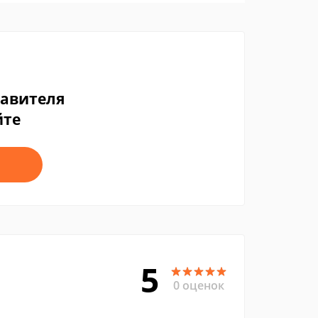
тавителя
йте
5
0 оценок