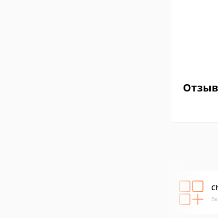
Отзы
C
Ве