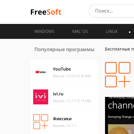
WINDOWS
MAC OS
LINUX
Популярные программы
Бесплатные 
YouTube
Версия: 3.2.0.0 (3.32 МБ)
ivi.ru
Версия: 1.5.1.7 (3.14 МБ)
Фиксики
Версия: 1.0.1.1