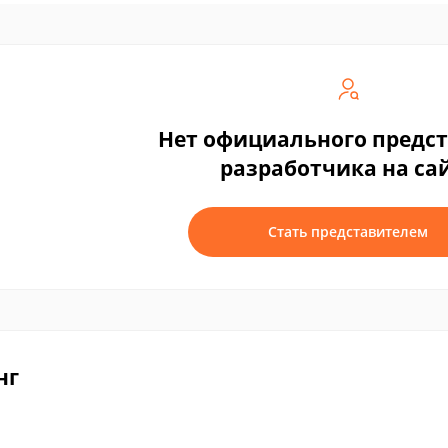
Нет официального предс
разработчика на са
Стать представителем
нг