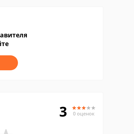
тавителя
йте
3
0 оценок