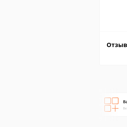
Отзы
B
Ве