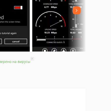
?
верено на вирусы