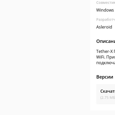
Совмести
Windows 
Разработ
Asleroid
Описан
Tether-X
WiFi. Пр
подключа
Версии
Скачат
(2.75 МБ