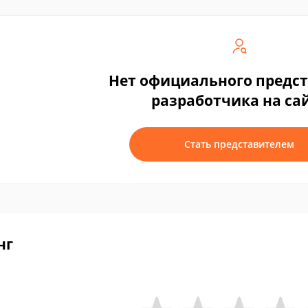
Нет официального предс
разработчика на са
Стать представителем
нг