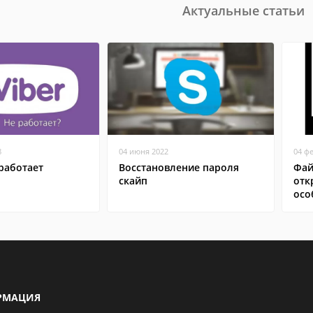
Актуальные статьи
8
04 июня 2022
04 ф
работает
Восстановление пароля
Фай
скайп
отк
осо
РМАЦИЯ