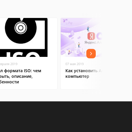
евраля 2019
07 мая 2019
л формата ISO: чем
Как установить Алису на
рыть, описание,
компьютер
бенности