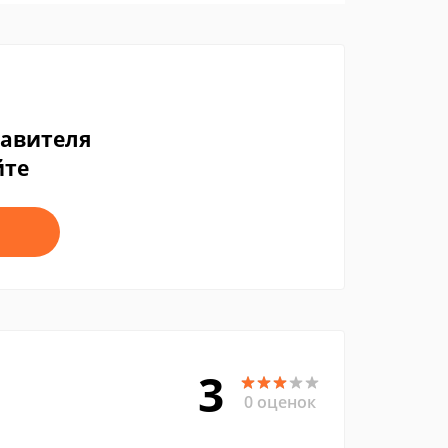
тавителя
йте
3
0 оценок