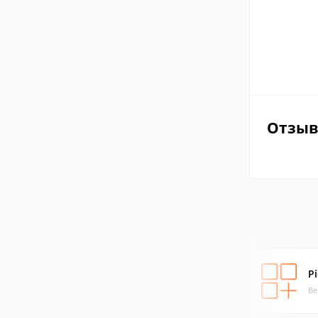
Отзы
P
Ве