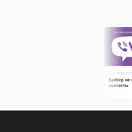
19 ноября 201
Вайбер не
контакты