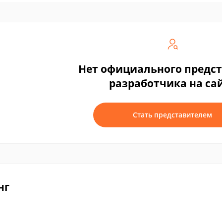
Нет официального предс
разработчика на са
Стать представителем
нг