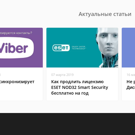
Актуальные статьи
8
07 марта 2019
16 м
 синхронизирует
Как продлить лицензию
Не 
ESET NOD32 Smart Security
Дис
бесплатно на год