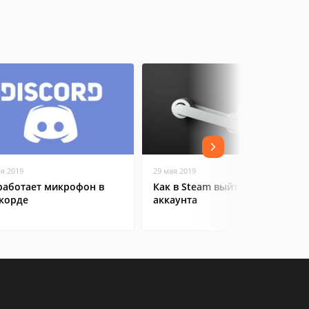
ая 2019
29 мая 2019
работает микрофон в
Как в Steam выйти из
корде
аккаунта