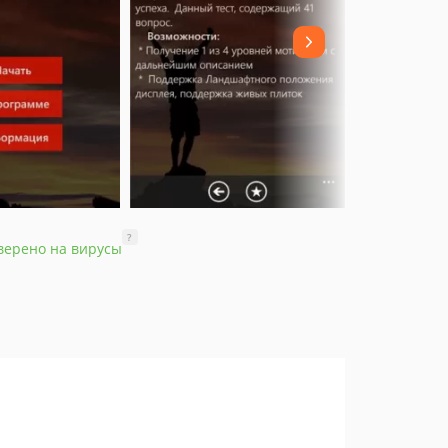
?
верено на вирусы