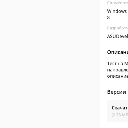
Совмести
Windows 
8
Разработ
ASUDevel
Описан
Тест на 
направле
описани
Версии
Скачат
(0.78 МБ