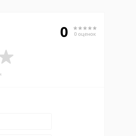
0
0 оценок
и