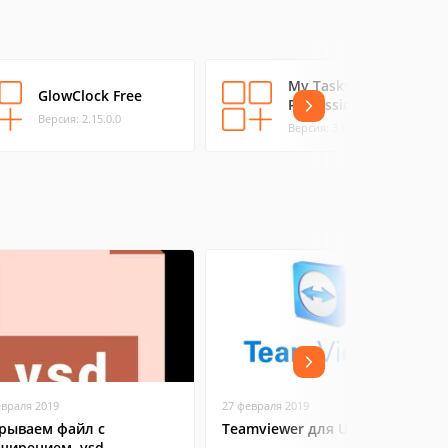
My Tasks
GlowClock Free
Professional Free
Версия: 2.15.0.0
Версия: 3.6.0.0
евраля 2019
27 февраля 2019
рываем файл с
Teamviewer для Ubuntu
ширением .vsd