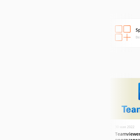
S
Ве
30 мая 2022
Teamviewer
программа