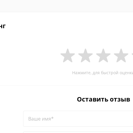
нг
Нажмите, для быстрой оценк
Оставить отзыв
Ваше имя*