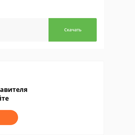
Скачать
тавителя
йте