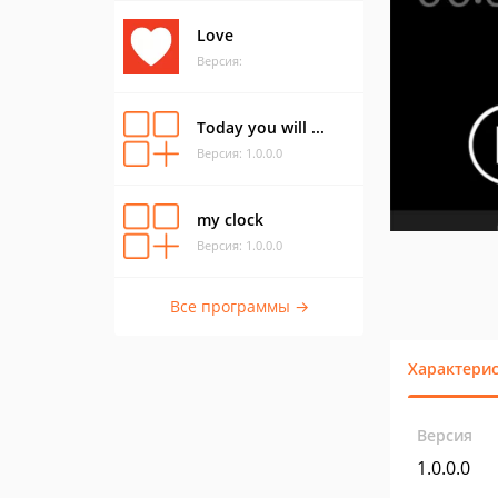
Love
Версия:
Today you will ...
Версия: 1.0.0.0
my clock
Версия: 1.0.0.0
Все программы →
Характери
Версия
1.0.0.0