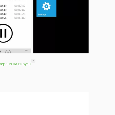
?
верено на вирусы