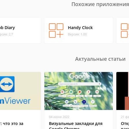
Похожие приложения
pb Diary
Handy Clock
рсия: 2.7
Версия: 1.00
Актуальные статьи
04 июня 2022
21 ф
: что это за
Визуальные закладки для
Отк
Google Chrome
рас