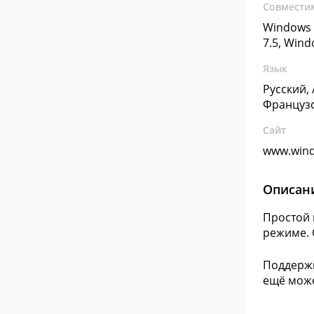
Совмести
Windows 
7.5, Win
Язык
Русский,
Француз
Сайт
www.win
Описан
Простой 
режиме. 
Поддержк
ещё може