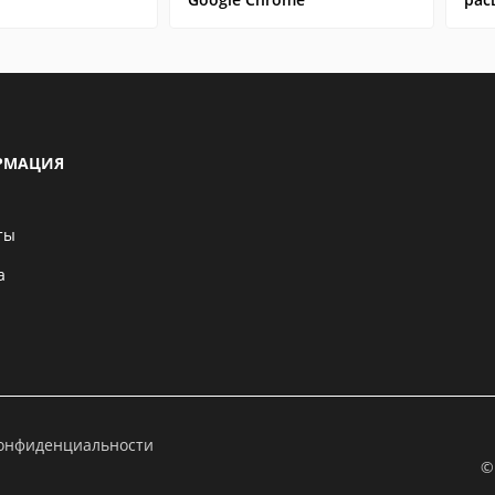
РМАЦИЯ
ты
а
конфиденциальности
©