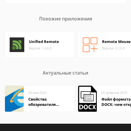
Похожие приложения
Unified Remote
Remote Mouse
Версия: 1.4.0.0
Версия: 2.2.0.0
Актуальные статьи
20 мая 2022
05 февраля 2019
Свойства
Файл формата
обозревателя
DOCX: чем отк
Internet Explorer где
описание,
находится
особенности