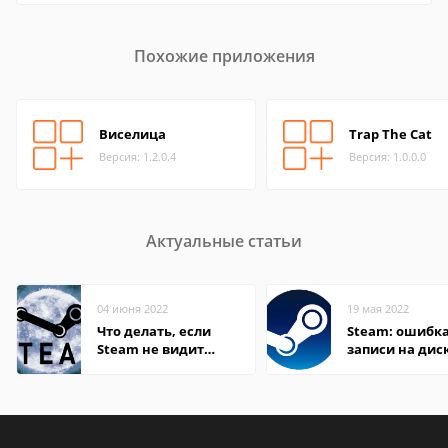
Похожие приложения
Виселица
Trap The Cat
Версия: 1.2.0.4
Версия: 1.0.0.0
Актуальные статьи
04 июня 2022
19 мая 2022
Что делать, если
Steam: ошибка
Steam не видит
записи на дис
установленную игру