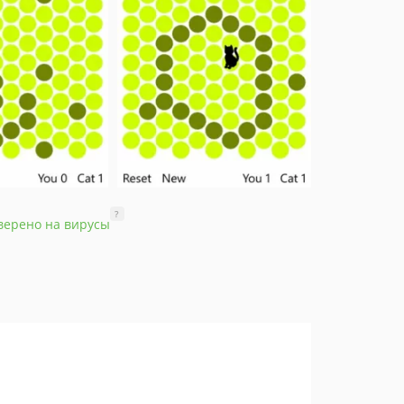
?
верено на вирусы