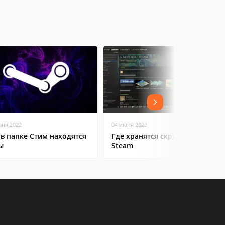
юня 2022
04 июня 2022
 в папке Стим находятся
Где хранятся скриншоты в
ы
Steam