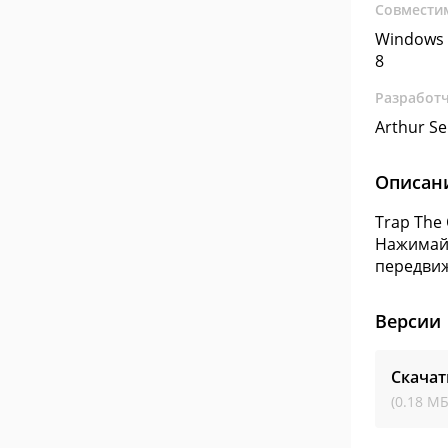
Совмести
Windows 
8
Разработ
Arthur S
Описан
Trap The
Нажимайт
передви
Версии
Скачат
(0.18 МБ