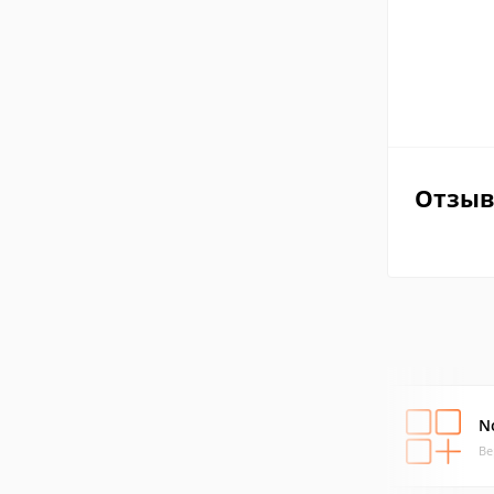
Отзы
N
Ве