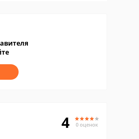
тавителя
йте
4
0 оценок