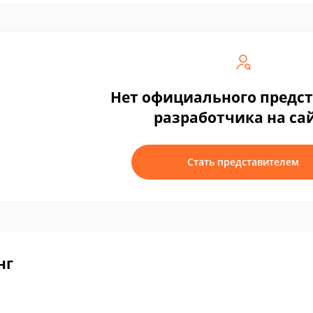
Нет официального предс
разработчика на са
Стать представителем
нг