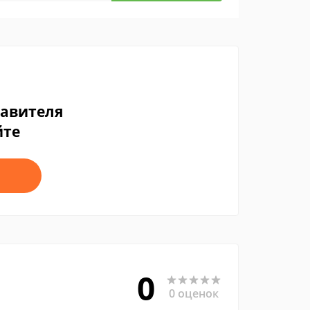
тавителя
йте
0
0 оценок