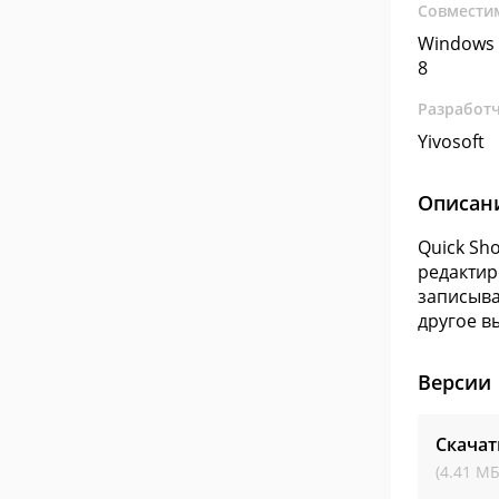
Совмести
Windows 
8
Разработ
Yivosoft
Описан
Quick Sh
редактир
записыва
другое в
Версии
Скачат
(4.41 МБ