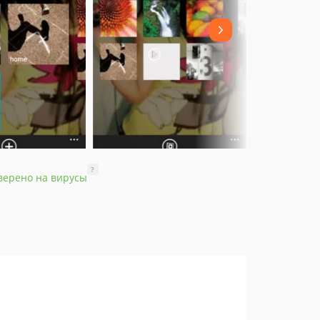
?
верено на вирусы