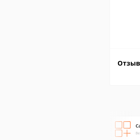
Отзы
C
Ве