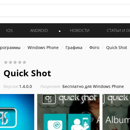
IOS
ANDROID
НОВОСТИ
СТАТЬИ И 
программы
Windows Phone
Графика
Фото
Quick Shot
Quick Shot
Версия:
1.4.0.0
Лицензия:
Бесплатно для Windows Phone