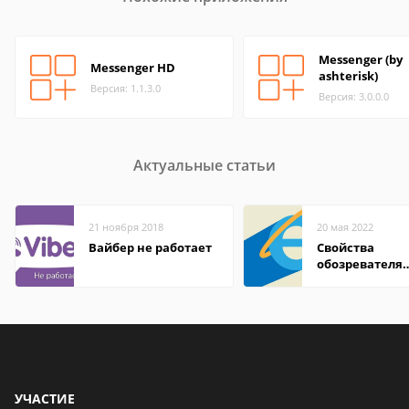
Messenger (by
Messenger HD
ashterisk)
Версия: 1.1.3.0
Версия: 3.0.0.0
Актуальные статьи
21 ноября 2018
20 мая 2022
Вайбер не работает
Свойства
обозревателя
Internet Explor
находится
УЧАСТИЕ