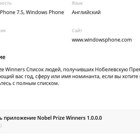
мость
Язык
Phone 7.5, Windows Phone
Английский
чик
Сайт
www.windowsphone.com
ие
ize Winners Список людей, получивших Нобелевскую Прем
ющий вас год, сферу или имя номинанта, если вы хотите
тесь с полным списком.
ь приложение Nobel Prize Winners
1.0.0.0
)