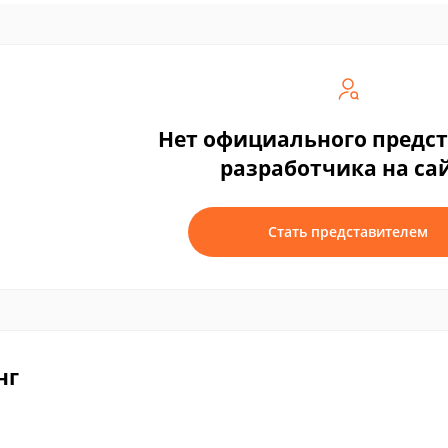
Нет официального предс
разработчика на са
Стать представителем
нг