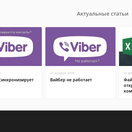
Актуальные статьи
8
21 ноября 2018
01 ф
 синхронизирует
Вайбер не работает
Фай
отк
ком