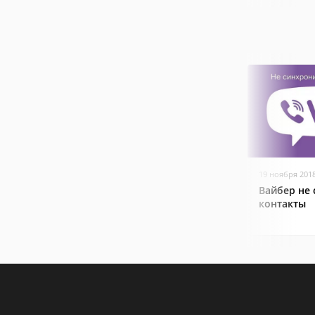
19 ноября 201
Вайбер не
контакты