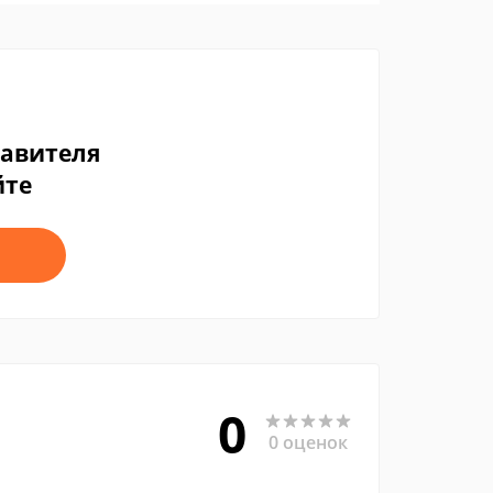
тавителя
йте
0
0 оценок