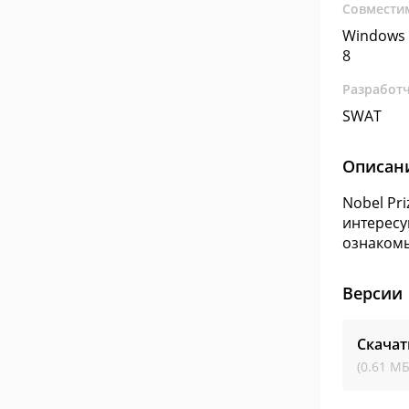
Совмести
Windows 
8
Разработ
SWAT
Описан
Nobel Pr
интересу
ознакомь
Версии
Скачат
(0.61 МБ