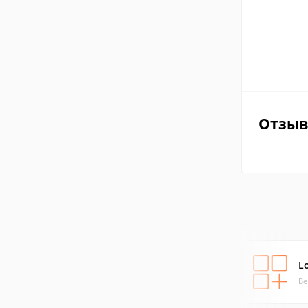
Отзы
L
Ве