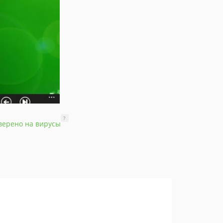
?
верено на вирусы