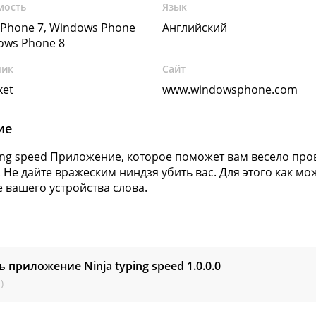
мость
Язык
Phone 7, Windows Phone
Английский
dows Phone 8
чик
Сайт
ket
www.windowsphone.com
ие
ping speed Приложение, которое поможет вам весело про
. Не дайте вражеским ниндзя убить вас. Для этого как 
е вашего устройства слова.
ь приложение Ninja typing speed
1.0.0.0
)