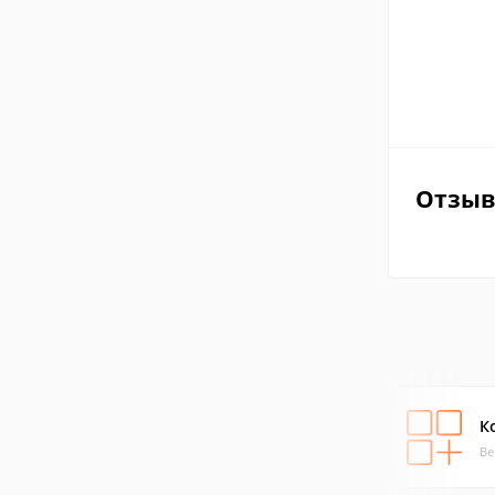
Отзы
К
Ве