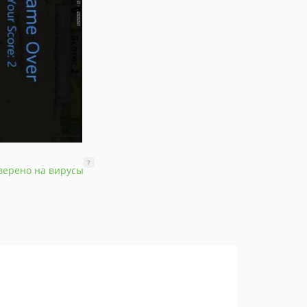
?
верено на вирусы