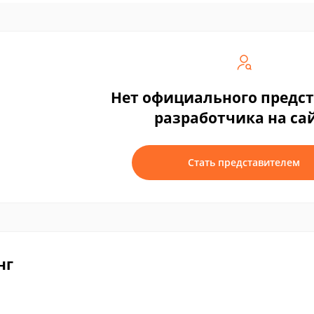
Нет официального предс
разработчика на са
Стать представителем
нг