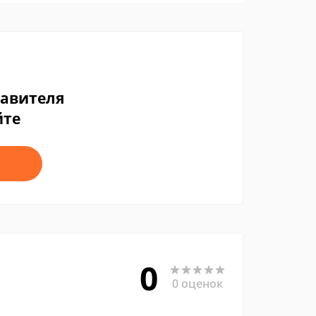
тавителя
йте
0
0 оценок