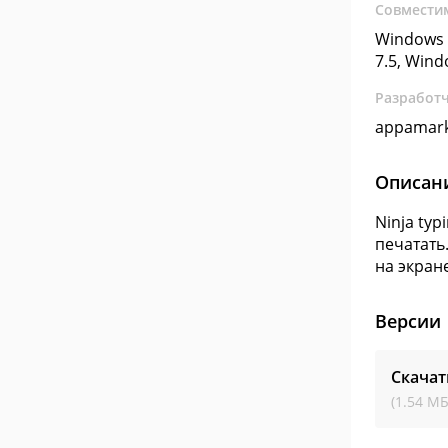
Совмести
Windows 
7.5, Win
Разработ
appamar
Описан
Ninja ty
печатать
на экран
Версии
Скачат
(1.54 МБ