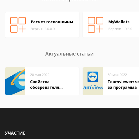
Расчет госпошлины
MyWallets
Версия: 2.0.0.0
Версия: 1.0.6.0
Актуальные статьи
20 мая 2022
30 мая 2022
Свойства
Teamviewer: чт
обозревателя
за программа
Internet Explorer где
находится
УЧАСТИЕ