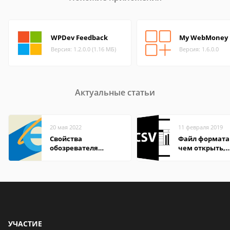
WPDev Feedback
My WebMoney
Версия: 1.2.0.0 (1.16 МБ)
Версия: 1.6.0.0
Актуальные статьи
20 мая 2022
11 февраля 2019
Свойства
Файл формата 
обозревателя
чем открыть,
Internet Explorer где
описание,
находится
особенности
УЧАСТИЕ