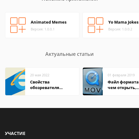
Animated Memes
Yo Mama Jokes
Версия: 1.0.0.1
Версия: 1.0.0.2
Актуальные статьи
20 мая 2022
01 февраля 2019
Свойства
Файл формата
обозревателя
чем открыть,
Internet Explorer где
описание,
находится
особенности
УЧАСТИЕ