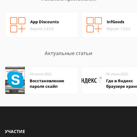
App Discounts
InfGoods
Версия: 2.4.0.0
Версия: 1.0.0.0
Актуальные статьи
04 июня 2022
06 июня 2022
Восстановление
Где в Яндекс
пароля скайп
браузере хран
пароли
УЧАСТИЕ