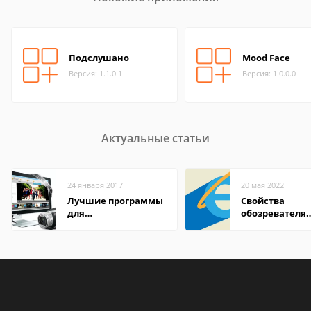
Подслушано
Mood Face
Версия: 1.1.0.1
Версия: 1.0.0.0
Актуальные статьи
24 января 2017
20 мая 2022
Лучшие программы
Свойства
для
обозревателя
редактирования
Internet Explor
видео: подробные
находится
обзоры