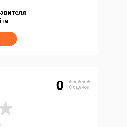
тавителя
йте
0
0 оценок
и