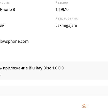
мость
Размер
Phone 8
1.19Мб
Разработчик
кий
Laxmigajani
dowsphone.com
ь приложение Blu Ray Disc
1.0.0.0
)