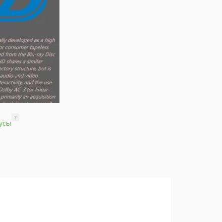
?
усы