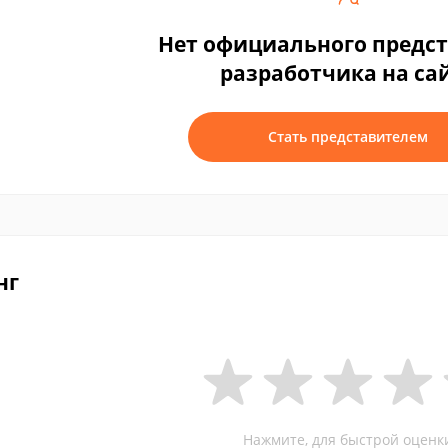
Нет официального предс
разработчика на са
Стать представителем
нг
Нажмите, для быстрой оценк