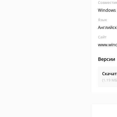
Совмести
Windows 
Язык
Английс
Сайт
www.win
Версии
Скачат
(1.19 МБ