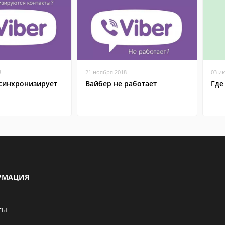
8
21 ноября 2018
03 и
 синхронизирует
Вайбер не работает
Где
РМАЦИЯ
ты