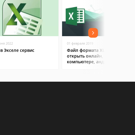
юня 2022
01 февраля 2019
 в Экселе сервис
Файл формата XLS: чем
открыть онлайн, на
компьютере, андроиде