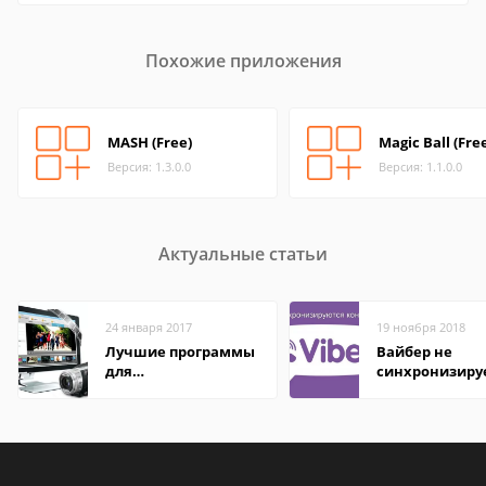
Похожие приложения
MASH (Free)
Magic Ball (Fre
Версия: 1.3.0.0
Версия: 1.1.0.0
Актуальные статьи
24 января 2017
19 ноября 2018
Лучшие программы
Вайбер не
для
синхронизиру
редактирования
контакты
видео: подробные
обзоры