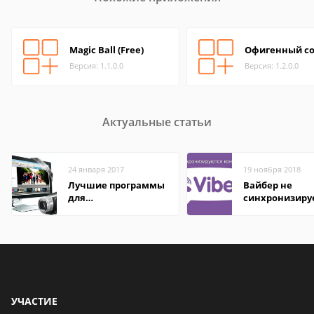
Magic Ball (Free)
Офигенный со
Версия: 1.1.0.0
Версия: 1.2.0.0
Актуальные статьи
24 января 2017
19 ноября 2018
Лучшие программы
Вайбер не
для
синхронизиру
редактирования
контакты
видео: подробные
обзоры
УЧАСТИЕ