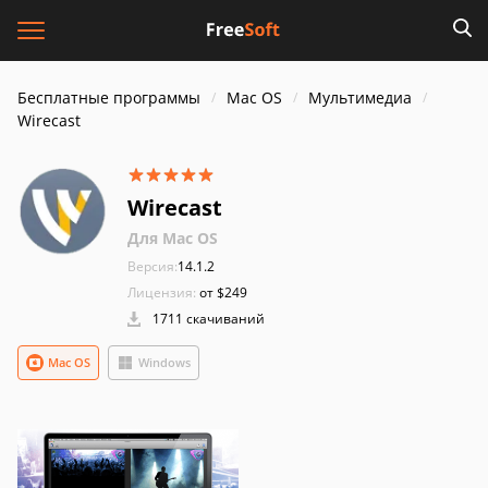
Бесплатные программы
Mac OS
Мультимедиа
Wirecast
Wirecast
Для Mac OS
Версия:
14.1.2
Лицензия:
от $249
1711 скачиваний
Mac OS
Windows