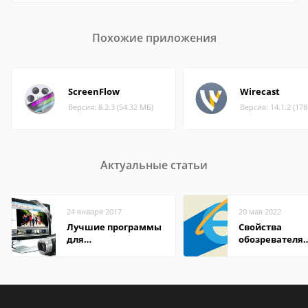
Похожие приложения
ScreenFlow
Wirecast
Версия: 8.2.3 (54.32 МБ)
Версия: 14.1.2 (17
Актуальные статьи
24 января 2017
20 мая 2022
Лучшие программы
Свойства
для
обозревателя
редактирования
Internet Explor
видео: подробные
находится
обзоры