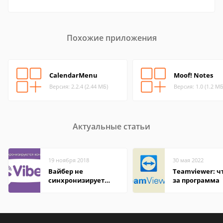
Похожие приложения
CalendarMenu
Moof! Notes
Версия: 2.2.4 (2.44 МБ)
Версия: 1.0 (1.2 МБ
Актуальные статьи
19 ноября 2018
30 мая 2022
Вайбер не
Teamviewer: чт
синхронизирует
за программа
контакты