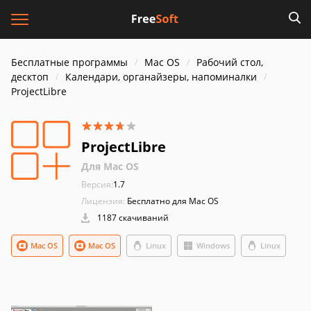
Бесплатные программы
Mac OS
Рабочий стол,
десктоп
Календари, органайзеры, напоминалки
ProjectLibre
ProjectLibre
Для Mac OS
Версия:
1.7
Лицензия:
Бесплатно для Mac OS
1187 скачиваний
Mac OS
Mac OS
Linux
Windows
Linux