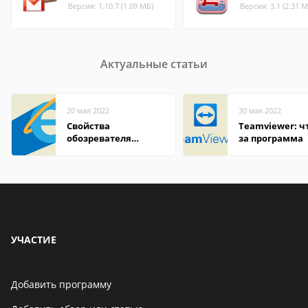
Версия: 1.10.7 (1.09 МБ)
Версия: 3.1 (2.31 М
Актуальные статьи
20 мая 2022
30 мая 2022
Свойства
Teamviewer: чт
обозревателя
за программа
Internet Explorer где
находится
УЧАСТИЕ
Добавить программу