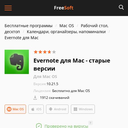
Бесплатные программы
Mac OS
Рабочий стол,
десктоп
Календари, органайзеры, напоминалки
Evernote для Mac
Evernote для Mac - старые
версии
Для Mac OS
Версия:
10.21.5
Лицензия:
Бесплатно для Mac OS
1912 скачиваний
Mac OS
iOS
Android
Windows
?
Проверено на вирусы