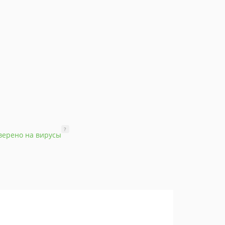
?
верено на вирусы