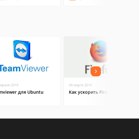
евраля 2019
04 марта 2019
mviewer для Ubuntu
Как ускорить Firefox