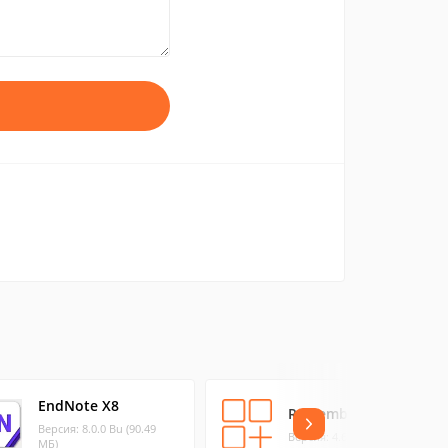
EndNote X8
Remember?
Версия: 8.0.0 Bu (90.49
Версия: 4.6.1 (1.86 МБ)
МБ)