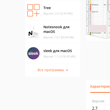
Tree
Версия: 2.0.3 (2.95 МБ)
Notesnook для
macOS
Версия: 1.6.7 (83.09 МБ)
sleek для macOS
Версия: 1.1.3 (150.83 МБ)
Все программы →
Характери
Версия
2.7