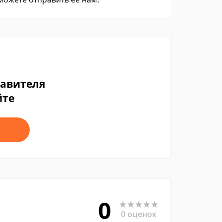
тавителя
йте
0
0 оценок