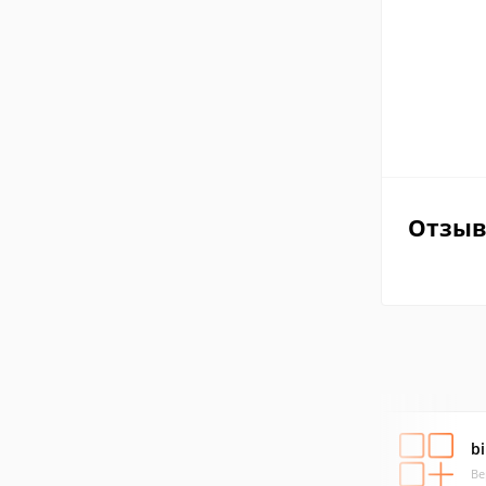
Отзы
b
Ве