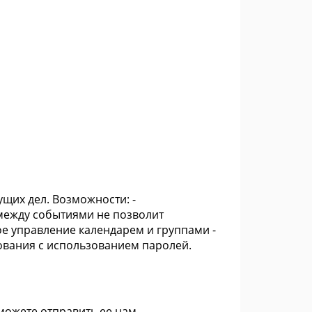
щих дел. Возможности: -
 между событиями не позволит
ое управление календарем и группами -
ования с использованием паролей.
 можете
отправить ее нам
.