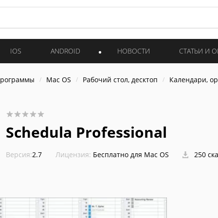
IOS
ANDROID
НОВОСТИ
СТАТЬИ И 
программы
Mac OS
Рабочий стол, десктоп
Календари, о
Schedula Professional
Версия:
2.7
Лицензия:
Бесплатно для Mac OS
250 ск