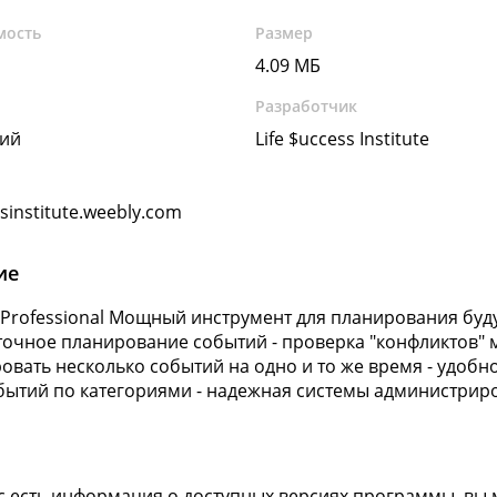
мость
Размер
4.09 МБ
Разработчик
кий
Life $uccess Institute
ssinstitute.weebly.com
ие
 Professional Мощный инструмент для планирования буду
точное планирование событий - проверка "конфликтов"
овать несколько событий на одно и то же время - удобн
бытий по категориями - надежная системы администрир
ас есть информация о доступных версиях программы, вы