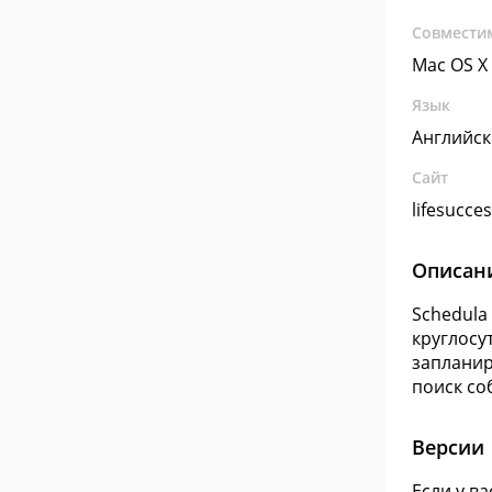
Совмести
Mac OS X
Язык
Английс
Сайт
lifesucce
Описан
Schedula
круглосу
запланир
поиск со
Версии
Если у в