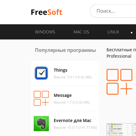
WINDOWS
MAC OS
LINUX
Популярные программы
Бесплатные 
Professional
Things
Версия: 3.9.1 (16.62 МБ)
Message
Версия: 1.7.0 (2.92 МБ)
Evernote для Mac
Версия: 10.21.5 (141.37 МБ)