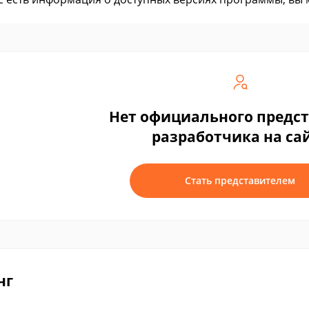
Нет официального предс
разработчика на са
Стать представителем
нг