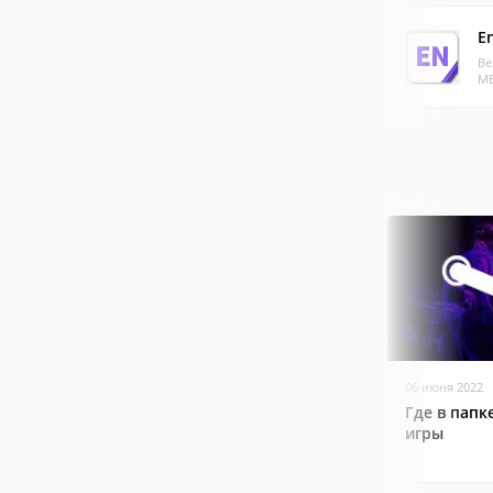
E
Ве
МБ
06 июня 2022
Где в папк
игры