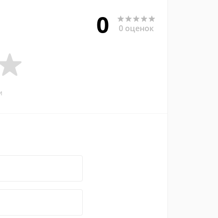
0
0 оценок
и