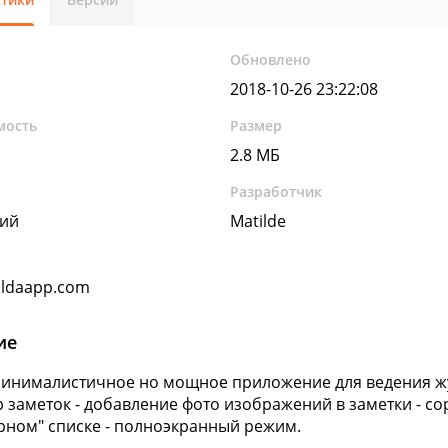
Обновлено
2018-10-26 23:22:08
мость
Размер
2.8 МБ
Разработчик
кий
Matilde
ldaapp.com
ие
Минималистичное но мощное приложение для ведения жу
 заметок - добавление фото изображений в заметки - со
рном" списке - полноэкранный режим.