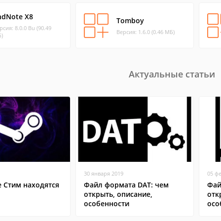
ndNote X8
Tomboy
рсия: 8.0.0 Bu (90.49
Версия: 1.6.0 (0.46 МБ)
)
Актуальные статьи
30 января 2019
05 ф
е Стим находятся
Файл формата DAT: чем
Фай
открыть, описание,
отк
особенности
осо