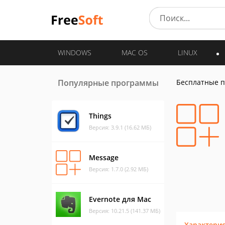
WINDOWS
MAC OS
LINUX
Популярные программы
Бесплатные 
Things
Версия: 3.9.1 (16.62 МБ)
Message
Версия: 1.7.0 (2.92 МБ)
Evernote для Mac
Версия: 10.21.5 (141.37 МБ)
Характери