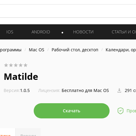
IOS
ANDROID
НОВОСТИ
СТАТЬИ И 
программы
Mac OS
Рабочий стол, десктоп
Календари, о
Matilde
Версия:
1.0.5
Лицензия:
Бесплатно для Mac OS
291 
Скачать
Про
стики
Версии