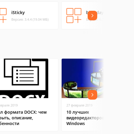
iSticky
birthdayBook
Версия: 3.4.4 (19.04 МБ)
Версия: 6.2 (2.65 МБ)
евраля 2019
27 февраля 2019
л формата DOCX: чем
10 лучших
рыть, описание,
видеоредакторов на
бенности
Windows