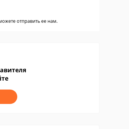
 можете
отправить ее нам
.
тавителя
йте