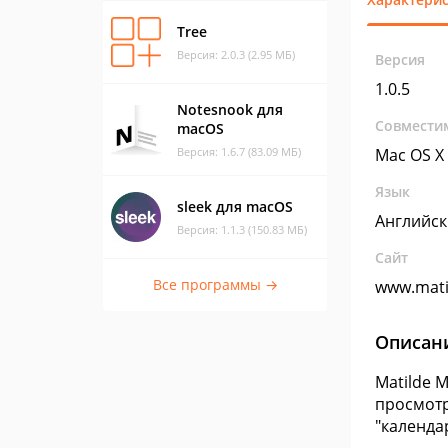
Tree
Версия: 2.0.3 (2.95 МБ)
Версия
1.0.5
Notesnook для
Совмести
macOS
Версия: 1.6.7 (83.09 МБ)
Mac OS X
Язык
sleek для macOS
Английс
Версия: 1.1.3 (150.83 МБ)
Сайт
Все программы →
www.mati
Описан
Matilde 
просмотр
"календа