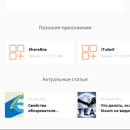
Похожие приложения
ShareBox
iTubeX
Версия: 1.0.1 (7.15 МБ)
Версия: 9.7 (13.19
Актуальные статьи
20 мая 2022
04 июня 2022
Свойства
Что делать, ес
обозревателя
Steam не види
Internet Explorer где
установленную
находится